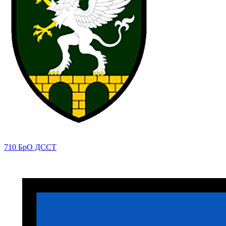
710 БрО ДССТ