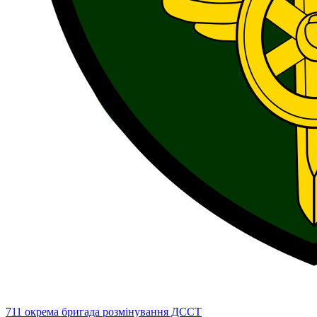
711 окрема бригада розмінування ДССТ