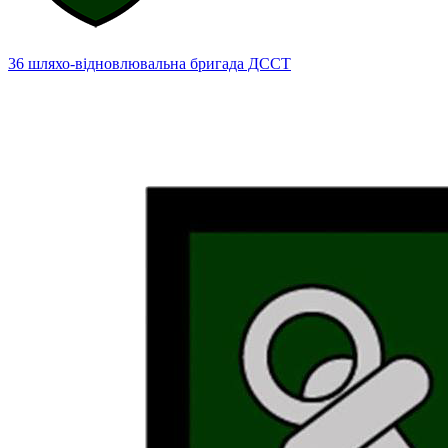
36 шляхо-відновлювальна бригада ДССТ