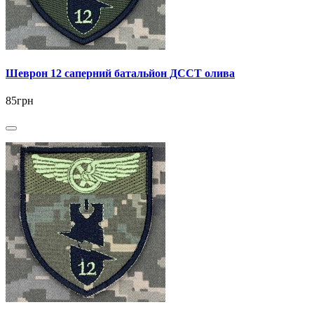
Шеврон 12 саперний батальйон ДССТ олива
85грн