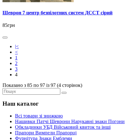
Шеврон 7 центр безпілотних систем ДССТ сірий
85грн
|<
<
1
2
3
4
Показано з 85 по 97 із 97 (4 сторінок)
Наш каталог
Всі товари зі знижкою
Нашивки Патчі Шеврони Нарукавні знаки Погони
Обкладинки УБД Військовий квиток та інші
Прапори Вимпели Прапорці
Фурнітура Знаки Емблеми