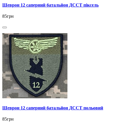
Шеврон 12 саперний батальйон ДССТ піксель
85грн
Шеврон 12 саперний батальйон ДССТ польовий
85грн