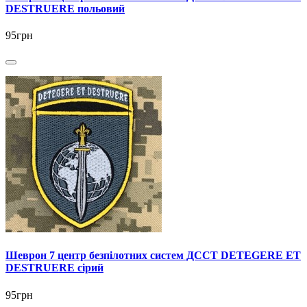
DESTRUERE польовий
95грн
Шеврон 7 центр безпілотних систем ДССТ DETEGERE ET
DESTRUERE сірий
95грн