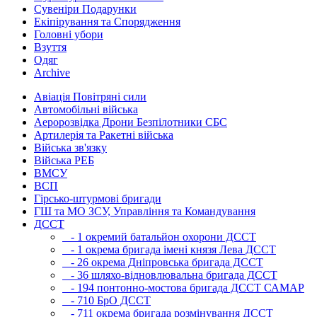
Сувеніри Подарунки
Екіпірування та Спорядження
Головні убори
Взуття
Одяг
Archive
Авіація Повітряні сили
Автомобільні війська
Аеророзвідка Дрони Безпілотники СБС
Артилерія та Ракетні війська
Війська зв'язку
Війська РЕБ
ВМСУ
ВСП
Гірсько-штурмові бригади
ГШ та МО ЗСУ, Управління та Командування
ДССТ
- 1 окремий батальйон охорони ДССТ
- 1 окрема бригада імені князя Лева ДССТ
- 26 окрема Дніпровська бригада ДССТ
- 36 шляхо-відновлювальна бригада ДССТ
- 194 понтонно-мостова бригада ДССТ САМАР
- 710 БрО ДССТ
- 711 окрема бригада розмінування ДССТ