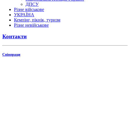
ДПСУ
Різне військове
УКРАЇНА
Кемпінг, пікнік, туризм
Різне невійськове
Контакти
Співпраця