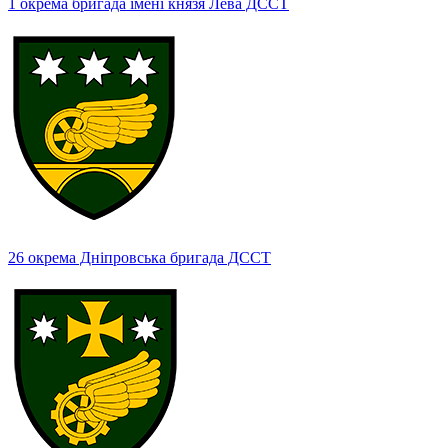
1 окрема бригада імені князя Лева ДССТ
26 окрема Дніпровська бригада ДССТ