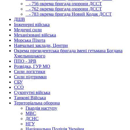
- 756 окрема бригада охорони ДССТ
- 762 окрема бригада охорони ДССТ
- 783 окрема бригада Новий Кодак ДССТ
ДШВ
Інженерні війська
Медичні сили
Механізовані війська
Морська Піхота
Навчальні заклади, Центри
Окрема президентська бригада імені гетьмана Богдана
Хмельницького
ППО - ЗРВ
Розвідка, ГУР МО
Сили логістики
Сили підтримки
СБУ
ССО
Сухопутні війська
Танкові Війська
Територіальна оборона
Гвардія наступу
МВС
ДСНС
НГУ
Національна Поліція України