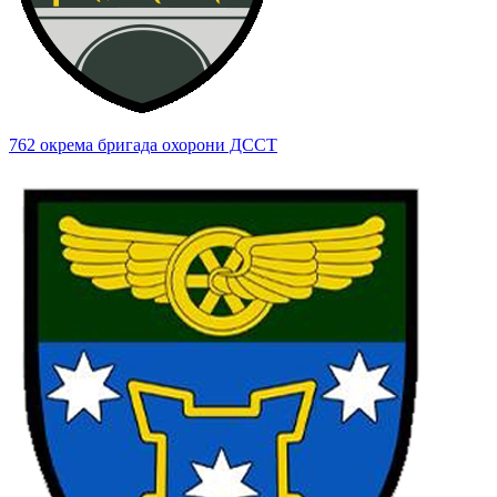
762 окрема бригада охорони ДССТ