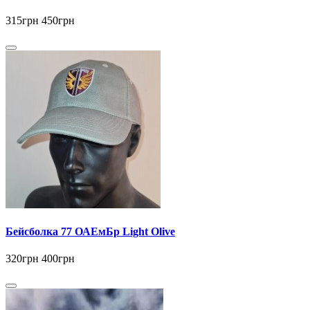
315грн
450грн
Бейсболка 77 ОАЕмБр Light Olive
320грн
400грн