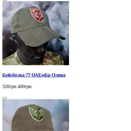
Бейсболка 77 ОАЕмБр Олива
320грн
400грн