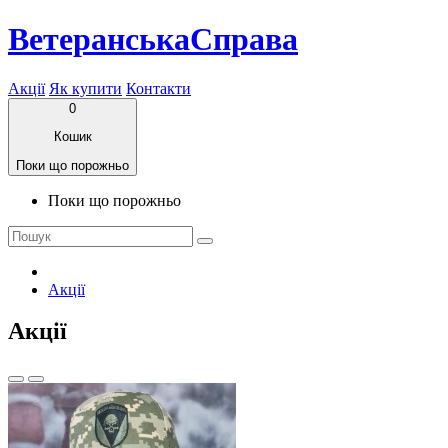
ВетеранськаСправа
Акції
Як купити
Контакти
0
Кошик
Поки що порожньо
Поки що порожньо
Акції
Акції