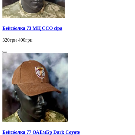
Бейсболка 73 МЦ ССО сіра
320грн
400грн
Бейсболка 77 ОАЕмБр Dark Coyote