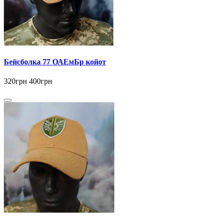
Бейсболка 77 ОАЕмБр койот
320грн
400грн