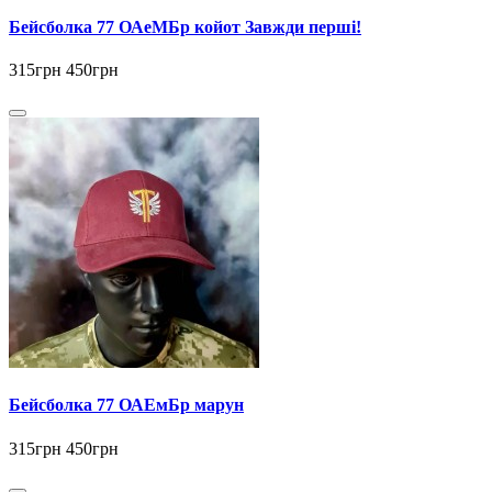
Бейсболка 77 ОАеМБр койот Завжди перші!
315грн
450грн
Бейсболка 77 ОАЕмБр марун
315грн
450грн