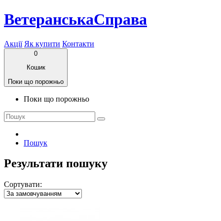
ВетеранськаСправа
Акції
Як купити
Контакти
0
Кошик
Поки що порожньо
Поки що порожньо
Пошук
Результати пошуку
Сортувати: