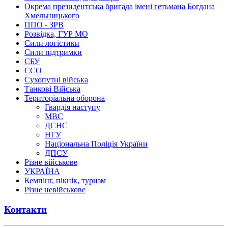
Окрема президентська бригада імені гетьмана Богдана
Хмельницького
ППО - ЗРВ
Розвідка, ГУР МО
Сили логістики
Сили підтримки
СБУ
ССО
Сухопутні війська
Танкові Війська
Територіальна оборона
Гвардія наступу
МВС
ДСНС
НГУ
Національна Поліція України
ДПСУ
Різне військове
УКРАЇНА
Кемпінг, пікнік, туризм
Різне невійськове
Контакти