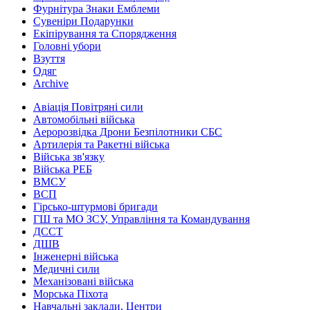
Фурнітура Знаки Емблеми
Сувеніри Подарунки
Екіпірування та Спорядження
Головні убори
Взуття
Одяг
Archive
Авіація Повітряні сили
Автомобільні війська
Аеророзвідка Дрони Безпілотники СБС
Артилерія та Ракетні війська
Війська зв'язку
Війська РЕБ
ВМСУ
ВСП
Гірсько-штурмові бригади
ГШ та МО ЗСУ, Управління та Командування
ДССТ
ДШВ
Інженерні війська
Медичні сили
Механізовані війська
Морська Піхота
Навчальні заклади, Центри