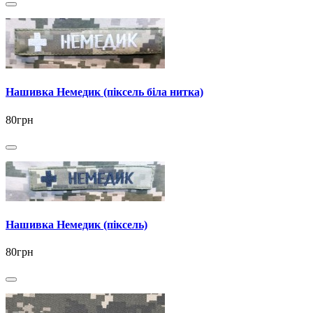
Нашивка Немедик (піксель біла нитка)
80грн
Нашивка Немедик (піксель)
80грн