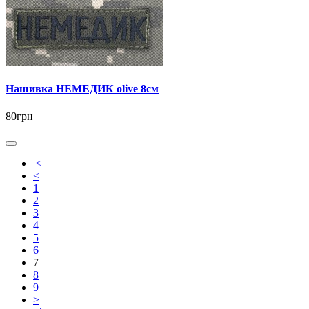
Нашивка НЕМЕДИК olive 8см
80грн
|<
<
1
2
3
4
5
6
7
8
9
>