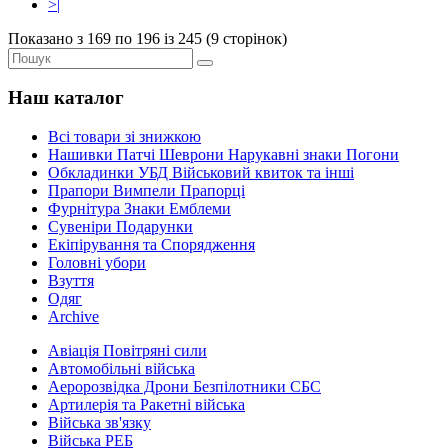
>|
Показано з 169 по 196 із 245 (9 сторінок)
Наш каталог
Всі товари зі знижкою
Нашивки Патчі Шеврони Нарукавні знаки Погони
Обкладинки УБД Військовий квиток та інші
Прапори Вимпели Прапорці
Фурнітура Знаки Емблеми
Сувеніри Подарунки
Екіпірування та Спорядження
Головні убори
Взуття
Одяг
Archive
Авіація Повітряні сили
Автомобільні війська
Аеророзвідка Дрони Безпілотники СБС
Артилерія та Ракетні війська
Війська зв'язку
Війська РЕБ