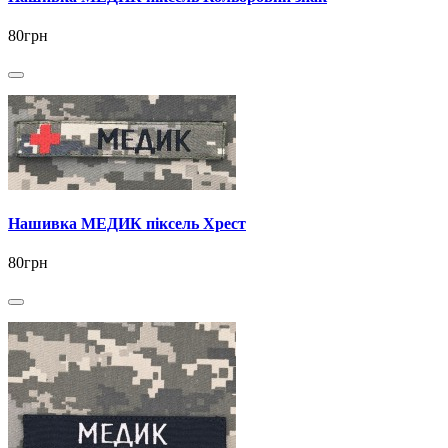
80грн
Нашивка МЕДИК піксель Хрест
80грн