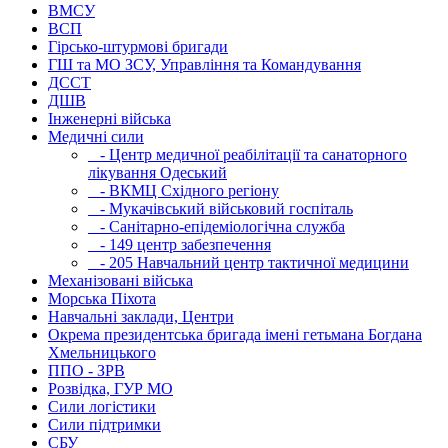
ВМСУ
ВСП
Гірсько-штурмові бригади
ГШ та МО ЗСУ, Управління та Командування
ДССТ
ДШВ
Інженерні війська
Медичні сили
- Центр медичної реабілітації та санаторного
лікування Одеський
- ВКМЦ Східного регіону
- Мукачівський військовий госпіталь
- Санітарно-епідеміологічна служба
- 149 центр забезпечення
- 205 Навчальний центр тактичної медицини
Механізовані війська
Морська Піхота
Навчальні заклади, Центри
Окрема президентська бригада імені гетьмана Богдана
Хмельницького
ППО - ЗРВ
Розвідка, ГУР МО
Сили логістики
Сили підтримки
СБУ