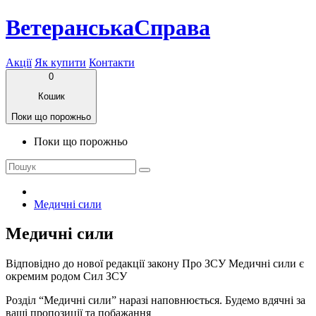
ВетеранськаСправа
Акції
Як купити
Контакти
0
Кошик
Поки що порожньо
Поки що порожньо
Медичні сили
Медичні сили
Відповідно до нової редакції закону Про ЗСУ Медичні сили є
окремим родом Сил ЗСУ
Розділ “Медичні сили” наразі наповнюється. Будемо вдячні за
ваші пропозиції та побажання