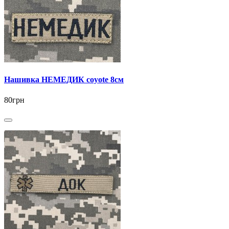
Нашивка НЕМЕДИК coyote 8см
80грн