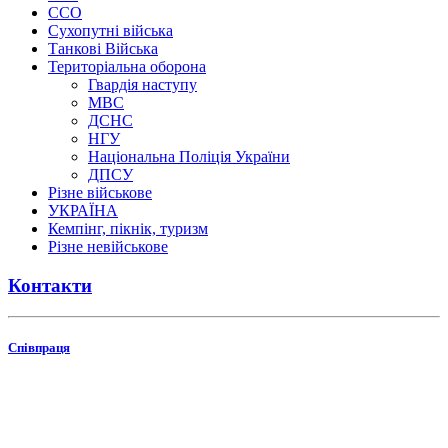
ССО
Сухопутні війська
Танкові Війська
Територіальна оборона
Гвардія наступу
МВС
ДСНС
НГУ
Національна Поліція України
ДПСУ
Різне військове
УКРАЇНА
Кемпінг, пікнік, туризм
Різне невійськове
Контакти
Співпраця