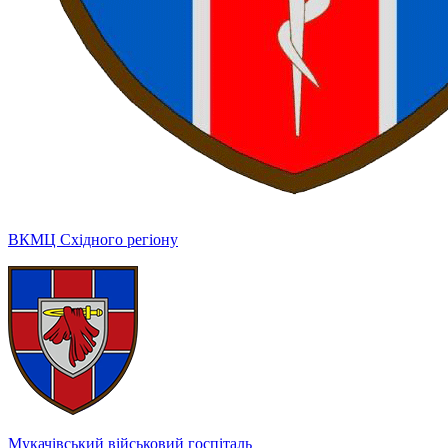
ВКМЦ Східного регіону
Мукачівський військовий госпіталь