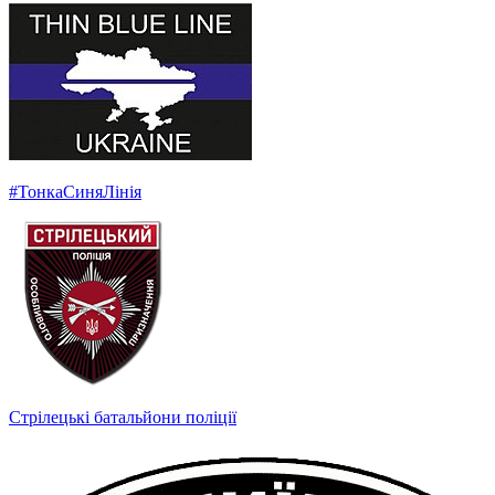
#ТонкаСиняЛінія
Cтрілецькі батальйони поліції