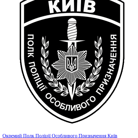
Окремий Полк Поліції Особливого Призначення Київ