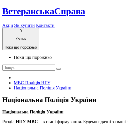
ВетеранськаСправа
Акції
Як купити
Контакти
0
Кошик
Поки що порожньо
Поки що порожньо
МВС Поліція НГУ
Національна Поліція України
Національна Поліція України
Національна Поліція України
Розділ
НПУ МВС
– в стані формування. Будемо вдячні за ваші