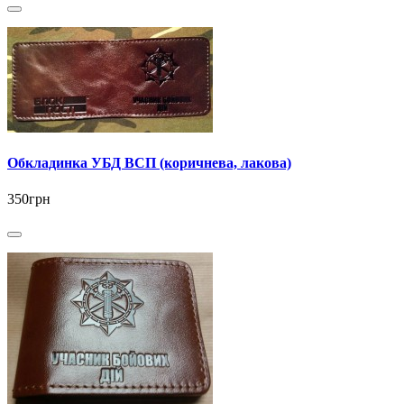
Обкладинка УБД ВСП (коричнева, лакова)
350грн