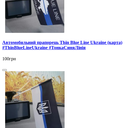
Автомобильний прапорець Thin Blue Line Ukraine (карта)
#ThinBlueLineUkraine #ТонкаСиняЛінія
100грн