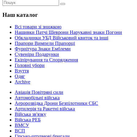
Наш каталог
Всі товари зі знижкою
Нашивки Патчі Шеврони Нарукавні знаки Погони
Обкладинки УБД Військовий квиток та інші
Прапори Вимпели Прапорці
Фурнітура Знаки Емблеми
Сувеніри Подарунки
Екіпірування та Спорядження
Головні убори
Взуття
Одяг
Archive
Авіація Повітряні сили
Автомобільні війська
Аеророзвідка Дрони Безпілотники СБС
Артилерія та Ракетні війська
Війська зв'язку
Війська РЕБ
ВМСУ
ВСП
Гірсько-штурмові бригади