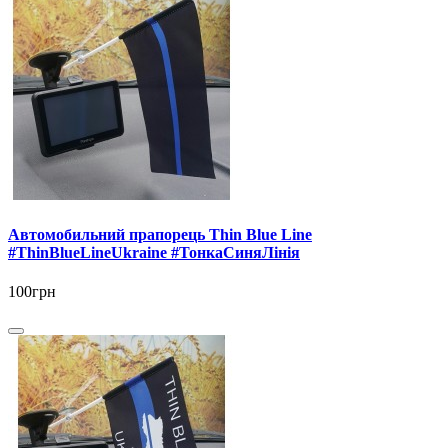
Автомобильний прапорець Thin Blue Line
#ThinBlueLineUkraine #ТонкаСиняЛінія
100грн