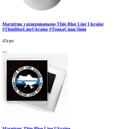
Магнітик з відкривачкою Thin Blue Line Ukraine
#ThinBlueLineUkraine #ТонкаСиняЛінія
45грн
Магнітик Thin Blue Line Ukraine