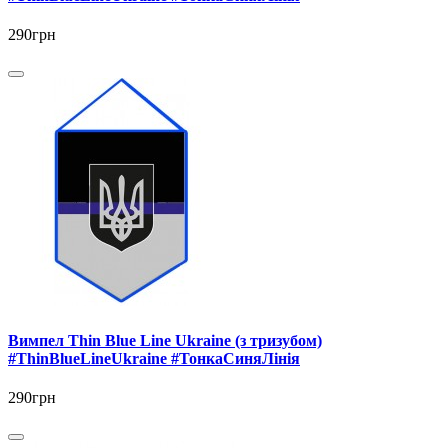
290грн
Вимпел Thin Blue Line Ukraine (з тризубом)
#ThinBlueLineUkraine #ТонкаСиняЛінія
290грн