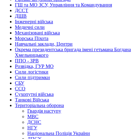
ГШ та МО ЗСУ, Управління та Командування
ДССТ
ДШВ
Інженерні війська
Медичні сили
Механізовані війська
Морська Піхота
Навчальні заклади, Центри
Окрема президентська бригада імені гетьмана Богдана
Хмельницького
ППО - ЗРВ
Розвідка, ГУР МО
Сили логістики
Сили підтримки
СБУ
ССО
Сухопутні війська
Танкові Війська
Територіальна оборона
Гвардія наступу
МВС
ДСНС
НГУ
Національна Поліція України
ДПСУ