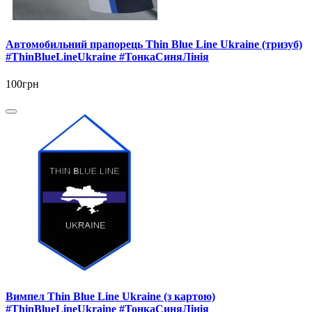
Автомобильний прапорець Thin Blue Line Ukraine (тризуб)
#ThinBlueLineUkraine #ТонкаСиняЛінія
100грн
Вимпел Thin Blue Line Ukraine (з картою)
#ThinBlueLineUkraine #ТонкаСиняЛінія