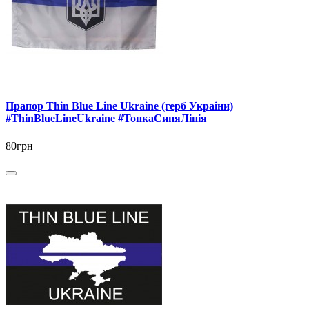
Прапор Thin Blue Line Ukraine (герб Украіни)
#ThinBlueLineUkraine #ТонкаСиняЛінія
80грн