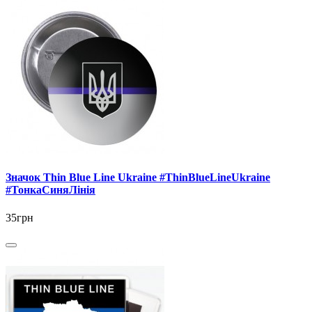
Значок Thin Blue Line Ukraine #ThinBlueLineUkraine
#ТонкаСиняЛінія
35грн