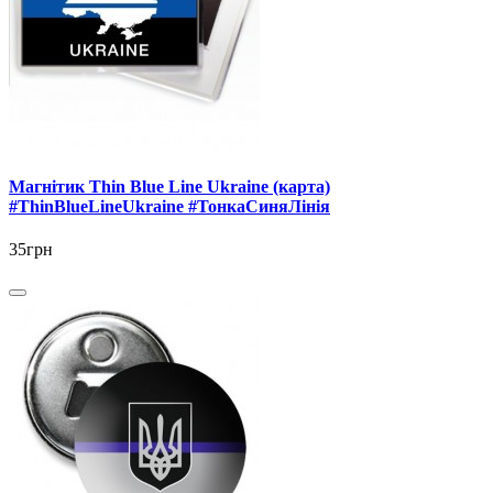
Магнітик Thin Blue Line Ukraine (карта)
#ThinBlueLineUkraine #ТонкаСиняЛінія
35грн