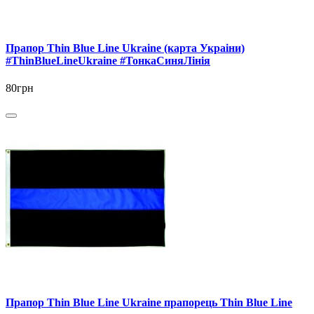
Прапор Thin Blue Line Ukraine (карта Украіни)
#ThinBlueLineUkraine #ТонкаСиняЛінія
80грн
Прапор Thin Blue Line Ukraine прапорець Thin Blue Line