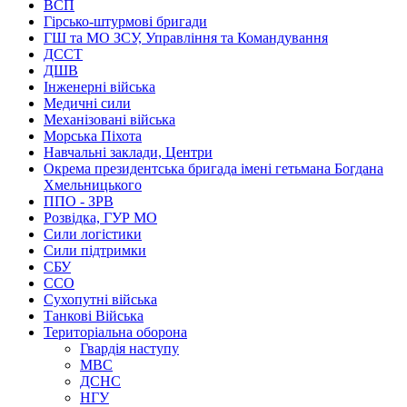
ВСП
Гірсько-штурмові бригади
ГШ та МО ЗСУ, Управління та Командування
ДССТ
ДШВ
Інженерні війська
Медичні сили
Механізовані війська
Морська Піхота
Навчальні заклади, Центри
Окрема президентська бригада імені гетьмана Богдана
Хмельницького
ППО - ЗРВ
Розвідка, ГУР МО
Сили логістики
Сили підтримки
СБУ
ССО
Сухопутні війська
Танкові Війська
Територіальна оборона
Гвардія наступу
МВС
ДСНС
НГУ