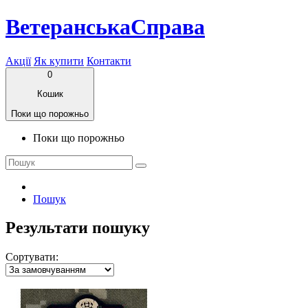
ВетеранськаСправа
Акції
Як купити
Контакти
0
Кошик
Поки що порожньо
Поки що порожньо
Пошук
Результати пошуку
Сортувати: