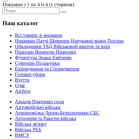
Показано з 1 по 4 із 4 (1 сторінок)
Наш каталог
Всі товари зі знижкою
Нашивки Патчі Шеврони Нарукавні знаки Погони
Обкладинки УБД Військовий квиток та інші
Прапори Вимпели Прапорці
Фурнітура Знаки Емблеми
Сувеніри Подарунки
Екіпірування та Спорядження
Головні убори
Взуття
Одяг
Archive
Авіація Повітряні сили
Автомобільні війська
Аеророзвідка Дрони Безпілотники СБС
Артилерія та Ракетні війська
Війська зв'язку
Війська РЕБ
ВМСУ