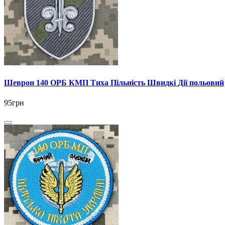
Шеврон 140 ОРБ КМП Тиха Пільність Швидкі Дії польовий
95грн