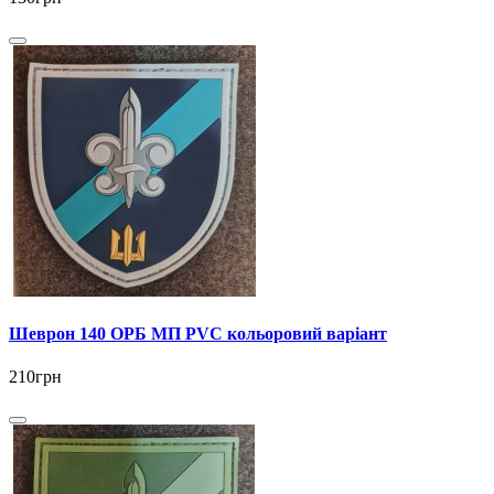
Шеврон 140 ОРБ МП PVC кольоровий варіант
210грн