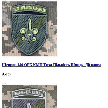
Шеврон 140 ОРБ КМП Тиха Пільність Швидкі Дії олива
95грн