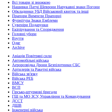
Всі товари зі знижкою
Нашивки Патчі Шеврони Нарукавні знаки Погони
Обкладинки УБД Військовий квиток та інші
Прапори Вимпели Прапорці
Фурнітура Знаки Емблеми
Сувеніри Подарунки
Екіпірування та Спорядження
Головні убори
Взуття
Одяг
Archive
Авіація Повітряні сили
Автомобільні війська
Аеророзвідка Дрони Безпілотники СБС
Артилерія та Ракетні війська
Війська зв'язку
Війська РЕБ
ВМСУ
ВСП
Гірсько-штурмові бригади
ГШ та МО ЗСУ, Управління та Командування
ДССТ
ДШВ
Інженерні війська