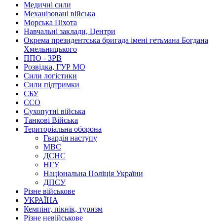
Медичні сили
Механізовані війська
Морська Піхота
Навчальні заклади, Центри
Окрема президентська бригада імені гетьмана Богдана
Хмельницького
ППО - ЗРВ
Розвідка, ГУР МО
Сили логістики
Сили підтримки
СБУ
ССО
Сухопутні війська
Танкові Війська
Територіальна оборона
Гвардія наступу
МВС
ДСНС
НГУ
Національна Поліція України
ДПСУ
Різне військове
УКРАЇНА
Кемпінг, пікнік, туризм
Різне невійськове