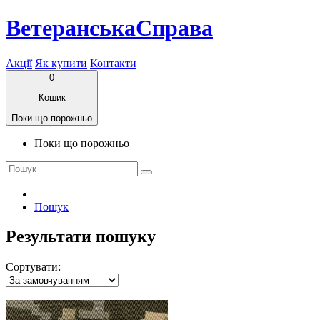
ВетеранськаСправа
Акції
Як купити
Контакти
0
Кошик
Поки що порожньо
Поки що порожньо
Пошук
Результати пошуку
Сортувати: