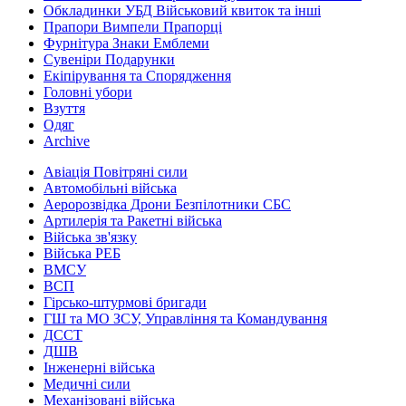
Обкладинки УБД Військовий квиток та інші
Прапори Вимпели Прапорці
Фурнітура Знаки Емблеми
Сувеніри Подарунки
Екіпірування та Спорядження
Головні убори
Взуття
Одяг
Archive
Авіація Повітряні сили
Автомобільні війська
Аеророзвідка Дрони Безпілотники СБС
Артилерія та Ракетні війська
Війська зв'язку
Війська РЕБ
ВМСУ
ВСП
Гірсько-штурмові бригади
ГШ та МО ЗСУ, Управління та Командування
ДССТ
ДШВ
Інженерні війська
Медичні сили
Механізовані війська