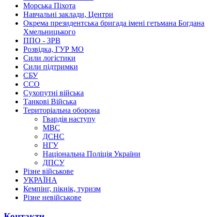
Морська Піхота
Навчальні заклади, Центри
Окрема президентська бригада імені гетьмана Богдана
Хмельницького
ППО - ЗРВ
Розвідка, ГУР МО
Сили логістики
Сили підтримки
СБУ
ССО
Сухопутні війська
Танкові Війська
Територіальна оборона
Гвардія наступу
МВС
ДСНС
НГУ
Національна Поліція України
ДПСУ
Різне військове
УКРАЇНА
Кемпінг, пікнік, туризм
Різне невійськове
Контакти