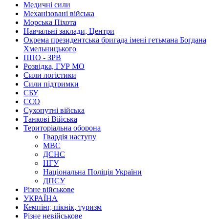
Медичні сили
Механізовані війська
Морська Піхота
Навчальні заклади, Центри
Окрема президентська бригада імені гетьмана Богдана
Хмельницького
ППО - ЗРВ
Розвідка, ГУР МО
Сили логістики
Сили підтримки
СБУ
ССО
Сухопутні війська
Танкові Війська
Територіальна оборона
Гвардія наступу
МВС
ДСНС
НГУ
Національна Поліція України
ДПСУ
Різне військове
УКРАЇНА
Кемпінг, пікнік, туризм
Різне невійськове