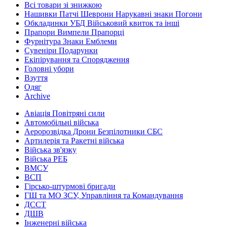
Всі товари зі знижкою
Нашивки Патчі Шеврони Нарукавні знаки Погони
Обкладинки УБД Військовий квиток та інші
Прапори Вимпели Прапорці
Фурнітура Знаки Емблеми
Сувеніри Подарунки
Екіпірування та Спорядження
Головні убори
Взуття
Одяг
Archive
Авіація Повітряні сили
Автомобільні війська
Аеророзвідка Дрони Безпілотники СБС
Артилерія та Ракетні війська
Війська зв'язку
Війська РЕБ
ВМСУ
ВСП
Гірсько-штурмові бригади
ГШ та МО ЗСУ, Управління та Командування
ДССТ
ДШВ
Інженерні війська