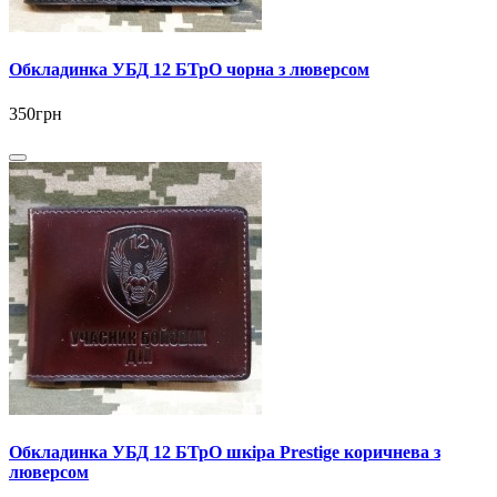
Обкладинка УБД 12 БТрО чорна з люверсом
350грн
Обкладинка УБД 12 БТрО шкіра Prestige коричнева з
люверсом