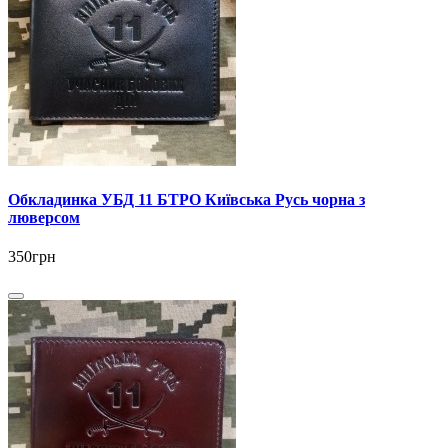
Обкладинка УБД 11 БТРО Київська Русь чорна з
люверсом
350грн