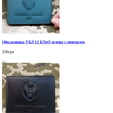
Обкладинка УБД 12 БТрО зелена з люверсом
350грн