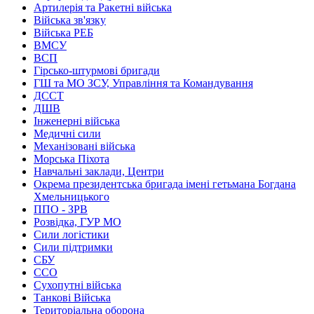
Артилерія та Ракетні війська
Війська зв'язку
Війська РЕБ
ВМСУ
ВСП
Гірсько-штурмові бригади
ГШ та МО ЗСУ, Управління та Командування
ДССТ
ДШВ
Інженерні війська
Медичні сили
Механізовані війська
Морська Піхота
Навчальні заклади, Центри
Окрема президентська бригада імені гетьмана Богдана
Хмельницького
ППО - ЗРВ
Розвідка, ГУР МО
Сили логістики
Сили підтримки
СБУ
ССО
Сухопутні війська
Танкові Війська
Територіальна оборона