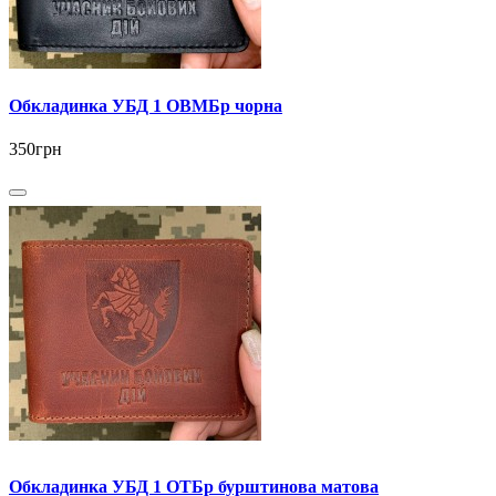
Обкладинка УБД 1 ОВМБр чорна
350грн
Обкладинка УБД 1 ОТБр бурштинова матова