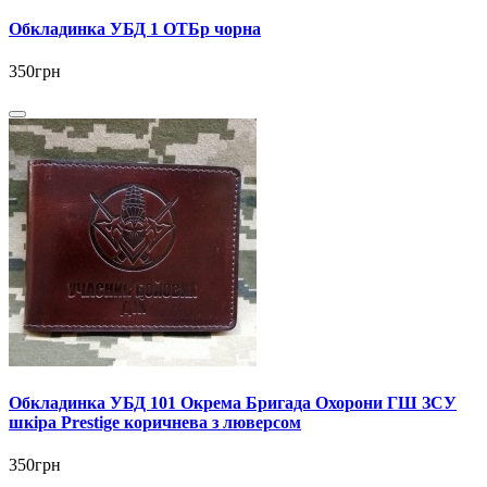
Обкладинка УБД 1 ОТБр чорна
350грн
Обкладинка УБД 101 Окрема Бригада Охорони ГШ ЗСУ
шкіра Prestige коричнева з люверсом
350грн