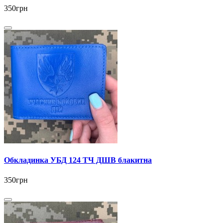
350грн
Обкладинка УБД 124 ТЧ ДШВ блакитна
350грн