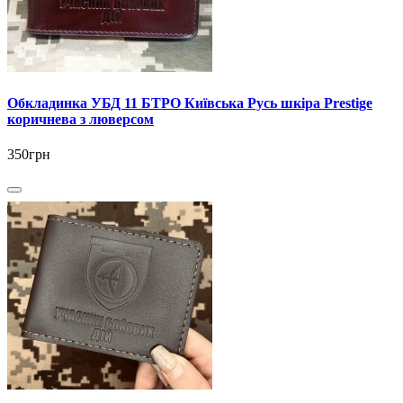
Обкладинка УБД 11 БТРО Київська Русь шкіра Prestige
коричнева з люверсом
350грн