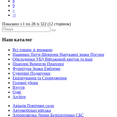
8
9
>
>|
Показано з 1 по 28 із 322 (12 сторінок)
Наш каталог
Всі товари зі знижкою
Нашивки Патчі Шеврони Нарукавні знаки Погони
Обкладинки УБД Військовий квиток та інші
Прапори Вимпели Прапорці
Фурнітура Знаки Емблеми
Сувеніри Подарунки
Екіпірування та Спорядження
Головні убори
Взуття
Одяг
Archive
Авіація Повітряні сили
Автомобільні війська
Аеророзвідка Дрони Безпілотники СБС