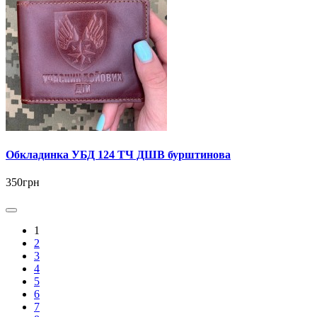
Обкладинка УБД 124 ТЧ ДШВ бурштинова
350грн
1
2
3
4
5
6
7