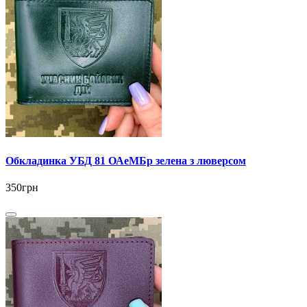
Обкладинка УБД 81 ОАеМБр зелена з люверсом
350грн