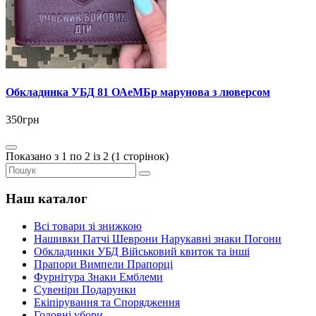
Обкладинка УБД 81 ОАеМБр марунова з люверсом
350грн
Показано з 1 по 2 із 2 (1 сторінок)
Наш каталог
Всі товари зі знижкою
Нашивки Патчі Шеврони Нарукавні знаки Погони
Обкладинки УБД Військовий квиток та інші
Прапори Вимпели Прапорці
Фурнітура Знаки Емблеми
Сувеніри Подарунки
Екіпірування та Спорядження
Головні убори