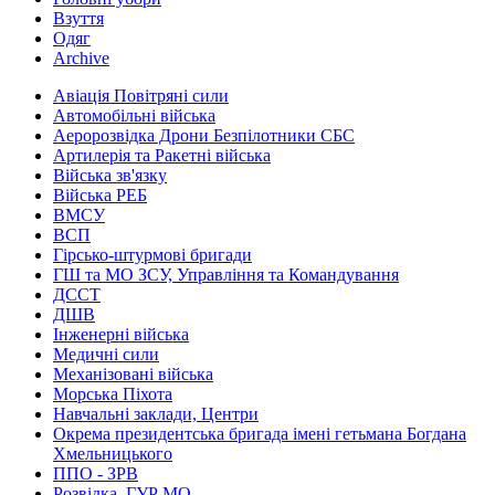
Взуття
Одяг
Archive
Авіація Повітряні сили
Автомобільні війська
Аеророзвідка Дрони Безпілотники СБС
Артилерія та Ракетні війська
Війська зв'язку
Війська РЕБ
ВМСУ
ВСП
Гірсько-штурмові бригади
ГШ та МО ЗСУ, Управління та Командування
ДССТ
ДШВ
Інженерні війська
Медичні сили
Механізовані війська
Морська Піхота
Навчальні заклади, Центри
Окрема президентська бригада імені гетьмана Богдана
Хмельницького
ППО - ЗРВ
Розвідка, ГУР МО