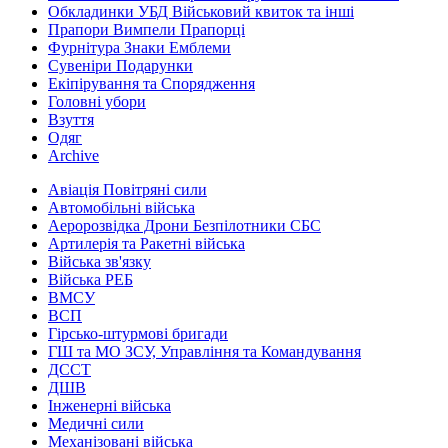
Обкладинки УБД Військовий квиток та інші
Прапори Вимпели Прапорці
Фурнітура Знаки Емблеми
Сувеніри Подарунки
Екіпірування та Спорядження
Головні убори
Взуття
Одяг
Archive
Авіація Повітряні сили
Автомобільні війська
Аеророзвідка Дрони Безпілотники СБС
Артилерія та Ракетні війська
Війська зв'язку
Війська РЕБ
ВМСУ
ВСП
Гірсько-штурмові бригади
ГШ та МО ЗСУ, Управління та Командування
ДССТ
ДШВ
Інженерні війська
Медичні сили
Механізовані війська