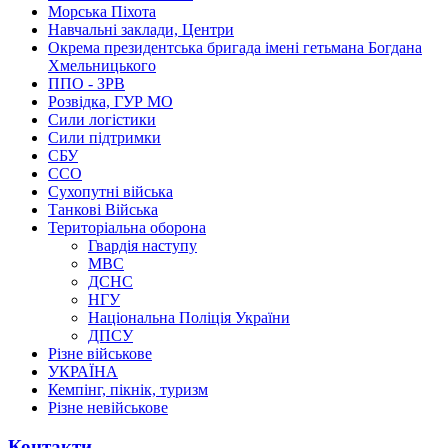
Морська Піхота
Навчальні заклади, Центри
Окрема президентська бригада імені гетьмана Богдана
Хмельницького
ППО - ЗРВ
Розвідка, ГУР МО
Сили логістики
Сили підтримки
СБУ
ССО
Сухопутні війська
Танкові Війська
Територіальна оборона
Гвардія наступу
МВС
ДСНС
НГУ
Національна Поліція України
ДПСУ
Різне військове
УКРАЇНА
Кемпінг, пікнік, туризм
Різне невійськове
Контакти