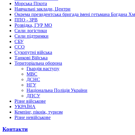
Морська Піхота
Навчальні заклади, Центри
Окрема президентська бригада імені гетьмана Богдана Х
ППО - ЗРВ
Розвідка, ГУР МО
Сили логістики
Сили підтримки
СБУ
ССО
Сухопутні війська
Танкові Війська
Територіальна оборона
Гвардія наступу
МВС
ДСНС
НГУ
Національна Поліція України
ДПСУ
Різне військове
УКРАЇНА
Кемпінг, пікнік, туризм
Різне невійськове
Контакти