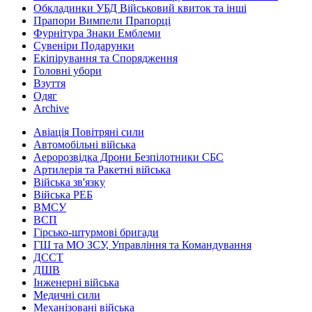
Обкладинки УБД Військовий квиток та інші
Прапори Вимпели Прапорці
Фурнітура Знаки Емблеми
Сувеніри Подарунки
Екіпірування та Спорядження
Головні убори
Взуття
Одяг
Archive
Авіація Повітряні сили
Автомобільні війська
Аеророзвідка Дрони Безпілотники СБС
Артилерія та Ракетні війська
Війська зв'язку
Війська РЕБ
ВМСУ
ВСП
Гірсько-штурмові бригади
ГШ та МО ЗСУ, Управління та Командування
ДССТ
ДШВ
Інженерні війська
Медичні сили
Механізовані війська