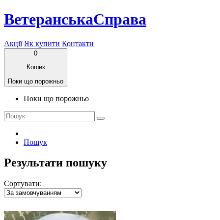
ВетеранськаСправа
Акції
Як купити
Контакти
0
Кошик
Поки що порожньо
Поки що порожньо
Пошук
Результати пошуку
Сортувати: