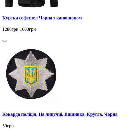
Куртка софтшел Чорна з капюшоном
1280грн
1600грн
Кокарда поліція. На липучці. Вишивка. Кругла. Чорна
50грн