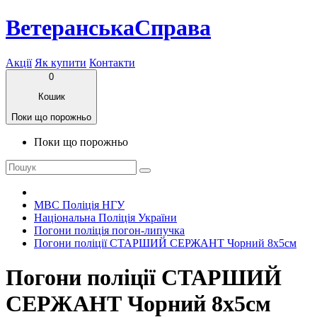
ВетеранськаСправа
Акції
Як купити
Контакти
0
Кошик
Поки що порожньо
Поки що порожньо
МВС Поліція НГУ
Національна Поліція України
Погони поліція погон-липучка
Погони поліції СТАРШИЙ СЕРЖАНТ Чорний 8х5см
Погони поліції СТАРШИЙ
СЕРЖАНТ Чорний 8х5см