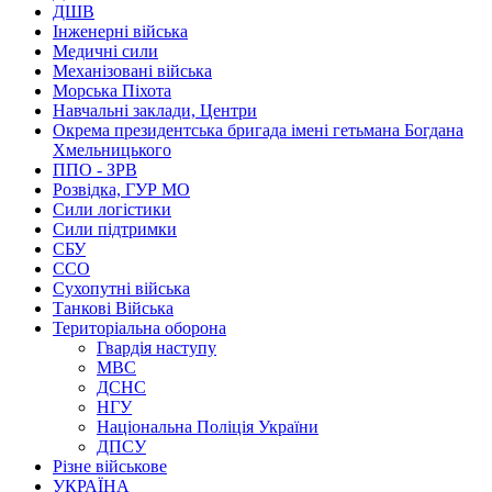
ДШВ
Інженерні війська
Медичні сили
Механізовані війська
Морська Піхота
Навчальні заклади, Центри
Окрема президентська бригада імені гетьмана Богдана
Хмельницького
ППО - ЗРВ
Розвідка, ГУР МО
Сили логістики
Сили підтримки
СБУ
ССО
Сухопутні війська
Танкові Війська
Територіальна оборона
Гвардія наступу
МВС
ДСНС
НГУ
Національна Поліція України
ДПСУ
Різне військове
УКРАЇНА