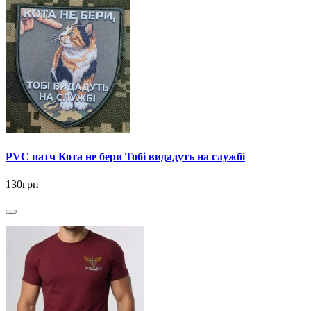
PVC патч Кота не бери Тобі видадуть на службі
130грн