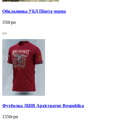
Обкладинка УБД Піхота чорна
350грн
Футболка ДШВ Архістратиг Respublica
1550грн