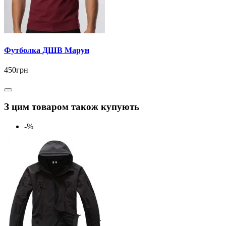
Футболка ДШВ Марун
450грн
З цим товаром також купують
-%