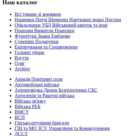
Наш каталог
Всі товари зі знижкою
Нашивки Патчі Шеврони Нарукавні знаки Погони
Обкладинки УБД Військовий квиток та інші
Прапори Вимпели Прапорці
Фурнітура Знаки Емблеми
Сувеніри Подарунки
Екіпірування та Спорядження
Головні убори
Взуття
Одяг
Archive
Авіація Повітряні сили
Автомобільні війська
Аеророзвідка Дрони Безпілотники СБС
Артилерія та Ракетні війська
Війська зв'язку
Війська РЕБ
ВМСУ
ВСП
Гірсько-штурмові бригади
ГШ та МО ЗСУ, Управління та Командування
ДССТ