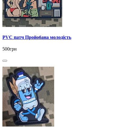
PVC патч Пройобана молодість
500грн