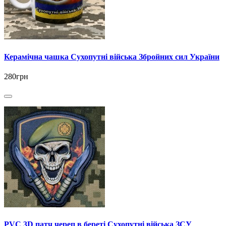
Керамічна чашка Сухопутні війська Збройних сил України
280грн
PVC 3D патч череп в береті Сухопутні війська ЗСУ