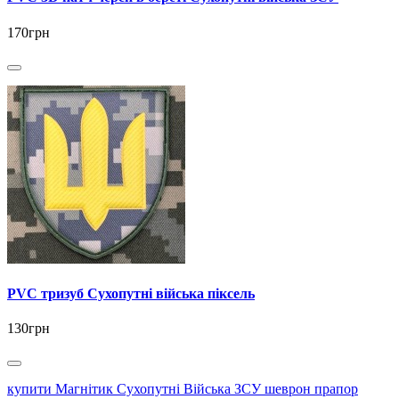
170грн
PVC тризуб Сухопутні війська піксель
130грн
купити Магнітик Сухопутні Війська ЗСУ шеврон прапор