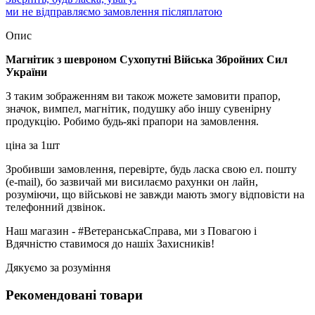
ми не відправляємо замовлення післяплатою
Опис
Магнітик з шевроном Сухопутні Війська Збройних Сил
України
З таким зображенням ви також можете замовити прапор,
значок, вимпел, магнітик, подушку або іншу сувенірну
продукцію. Робимо будь-які прапори на замовлення.
ціна за 1шт
Зробивши замовлення, перевірте, будь ласка свою ел. пошту
(e-mail), бо зазвичай ми висилаємо рахунки он лайн,
розуміючи, що військові не завжди мають змогу відповісти на
телефонний дзвінок.
Наш магазин - #ВетеранськаСправа, ми з Повагою і
Вдячністю ставимося до нашіх Захисників!
Дякуємо за розуміння
Рекомендовані товари