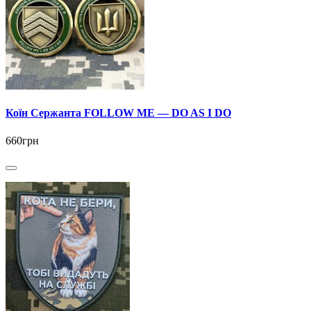
Коїн Сержанта FOLLOW ME — DO AS I DO
660грн