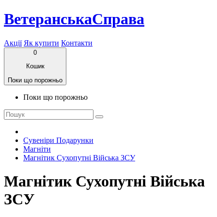
ВетеранськаСправа
Акції
Як купити
Контакти
0
Кошик
Поки що порожньо
Поки що порожньо
Сувеніри Подарунки
Магніти
Магнітик Сухопутні Війська ЗСУ
Магнітик Сухопутні Війська
ЗСУ