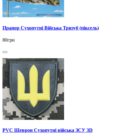
Прапор Сухопутні Війська Тризуб (піксель)
80грн
PVC Шеврон Сухопутні війська ЗСУ 3D