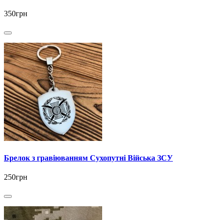
350грн
Брелок з гравіюванням Сухопутні Війська ЗСУ
250грн