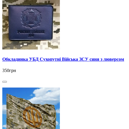
Обкладинка УБД Сухопутні Війська ЗСУ синя з люверсом
350грн