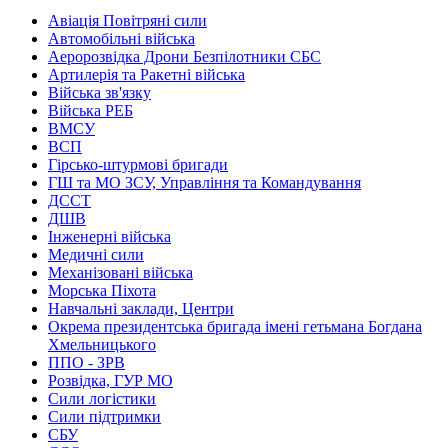
Авіація Повітряні сили
Автомобільні війська
Аеророзвідка Дрони Безпілотники СБС
Артилерія та Ракетні війська
Війська зв'язку
Війська РЕБ
ВМСУ
ВСП
Гірсько-штурмові бригади
ГШ та МО ЗСУ, Управління та Командування
ДССТ
ДШВ
Інженерні війська
Медичні сили
Механізовані війська
Морська Піхота
Навчальні заклади, Центри
Окрема президентська бригада імені гетьмана Богдана
Хмельницького
ППО - ЗРВ
Розвідка, ГУР МО
Сили логістики
Сили підтримки
СБУ