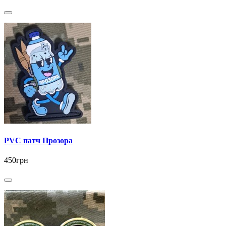
PVC патч Прозора
450грн