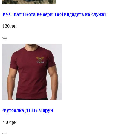
PVC патч Кота не бери Тобі видадуть на службі
130грн
Футболка ДШВ Марун
450грн