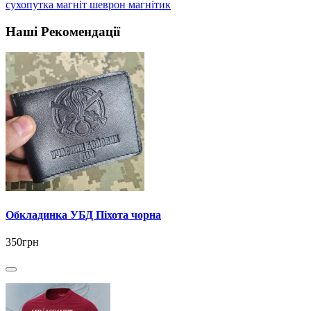
сухопутка магніт шеврон магнітик
Наші Рекомендації
Обкладинка УБД Піхота чорна
350грн