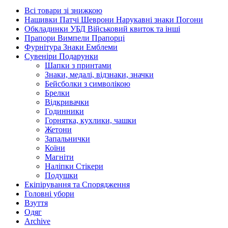
Всі товари зі знижкою
Нашивки Патчі Шеврони Нарукавні знаки Погони
Обкладинки УБД Військовий квиток та інші
Прапори Вимпели Прапорці
Фурнітура Знаки Емблеми
Сувеніри Подарунки
Шапки з принтами
Знаки, медалі, відзнаки, значки
Бейсболки з символікою
Брелки
Відкривачки
Годинники
Горнятка, кухлики, чашки
Жетони
Запальнички
Коїни
Магніти
Наліпки Стікери
Подушки
Екіпірування та Спорядження
Головні убори
Взуття
Одяг
Archive