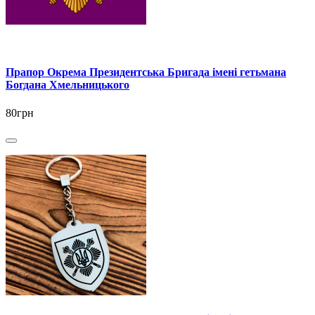
Прапор Окрема Президентська Бригада імені гетьмана
Богдана Хмельницького
80грн