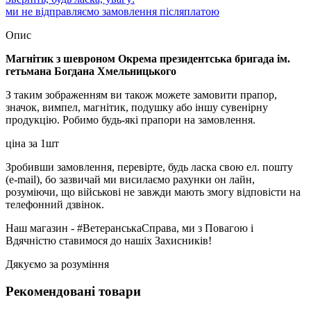
ми не відправляємо замовлення післяплатою
Опис
Магнітик з шевроном Окрема президентська бригада ім.
гетьмана Богдана Хмельницького
З таким зображенням ви також можете замовити прапор,
значок, вимпел, магнітик, подушку або іншу сувенірну
продукцію. Робимо будь-які прапори на замовлення.
ціна за 1шт
Зробивши замовлення, перевірте, будь ласка свою ел. пошту
(e-mail), бо зазвичай ми висилаємо рахунки он лайн,
розуміючи, що військові не завжди мають змогу відповісти на
телефонний дзвінок.
Наш магазин - #ВетеранськаСправа, ми з Повагою і
Вдячністю ставимося до нашіх Захисників!
Дякуємо за розуміння
Рекомендовані товари