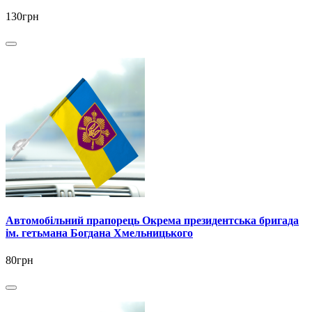
130грн
Автомобільний прапорець Окрема президентська бригада
ім. гетьмана Богдана Хмельницького
80грн