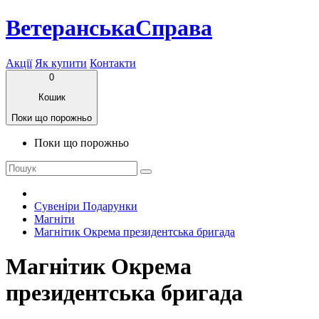
ВетеранськаСправа
Акції
Як купити
Контакти
0
Кошик
Поки що порожньо
Поки що порожньо
Сувеніри Подарунки
Магніти
Магнітик Окрема президентська бригада
Магнітик Окрема
президентська бригада