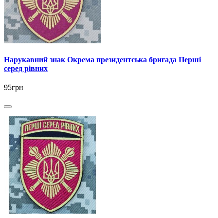
Нарукавний знак Окрема президентська бригада Перші
серед рівних
95грн