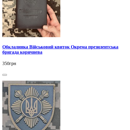
Обкладинка Військовий квиток Окрема президентська
бригада коричнева
350грн