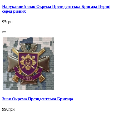
Нарукавний знак Окрема Президентська Бригада Перші
серед рівних
95грн
Знак Окрема Президентська Бригада
990грн