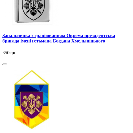
Запальничка з гравіюванням Окрема президентська
бригада імені гетьмана Богдана Хмельницького
350грн