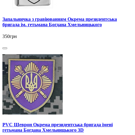
Запальничка з гравіюванням Окрема президентська
бригада ім. гетьмана Богдана Хмельницького
350грн
PVC Шеврон Окрема президентська бригада імені
гетьмана Богдана Хмельницького 3D