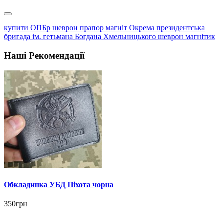
купити ОПБр шеврон прапор магніт Окрема президентська
бригада ім. гетьмана Богдана Хмельницького шеврон магнітик
Наші Рекомендації
Обкладинка УБД Піхота чорна
350грн