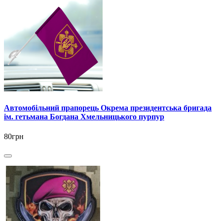
Автомобільний прапорець Окрема президентська бригада
ім. гетьмана Богдана Хмельницького пурпур
80грн