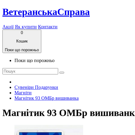
ВетеранськаСправа
Акції
Як купити
Контакти
0
Кошик
Поки що порожньо
Поки що порожньо
Сувеніри Подарунки
Магніти
Магнітик 93 ОМБр вишиванка
Магнітик 93 ОМБр вишиванк