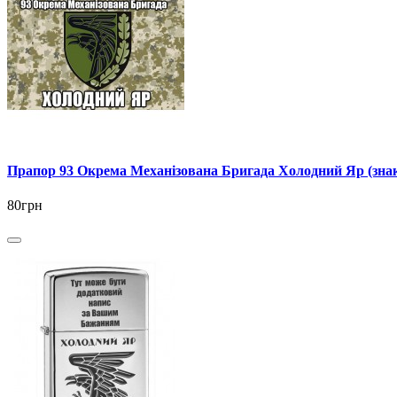
Прапор 93 Окрема Механізована Бригада Холодний Яр (знак 
80грн