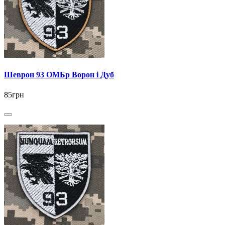
Шеврон 93 ОМБр Ворон і Дуб
85грн