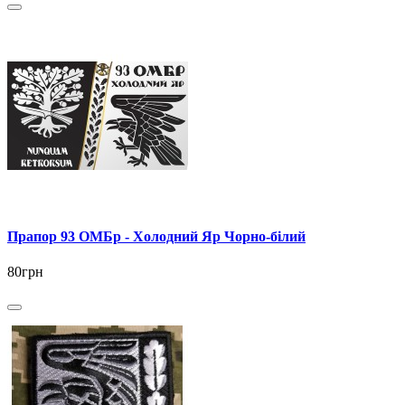
Прапор 93 ОМБр - Холодний Яр Чорно-білий
80грн