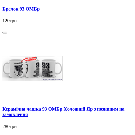
Брелок 93 ОМБр
120грн
Керамічна чашка 93 ОМБр Холодний Яр з позивним на
замовлення
280грн