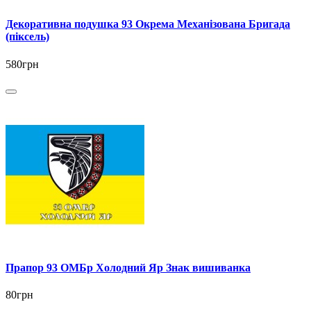
Декоративна подушка 93 Окрема Механізована Бригада
(піксель)
580грн
Прапор 93 ОМБр Холодний Яр Знак вишиванка
80грн