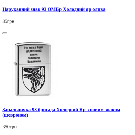
Нарукавний знак 93 ОМБр Холодний яр олива
85грн
Запальничка 93 бригада Холодний Яр з новим знаком
(шевроном)
350грн