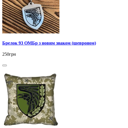
Брелок 93 ОМБр з новим знаком (шевроном)
250грн