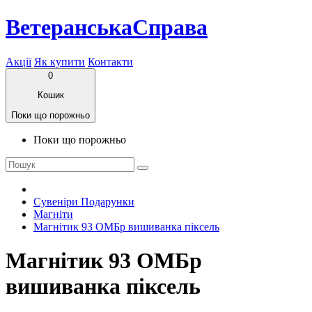
ВетеранськаСправа
Акції
Як купити
Контакти
0
Кошик
Поки що порожньо
Поки що порожньо
Сувеніри Подарунки
Магніти
Магнітик 93 ОМБр вишиванка піксель
Магнітик 93 ОМБр
вишиванка піксель