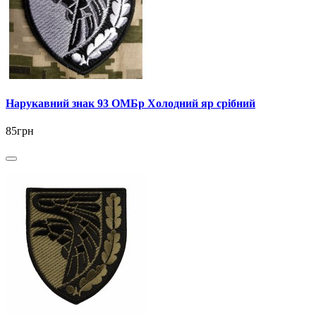
Нарукавний знак 93 ОМБр Холодний яр срібний
85грн