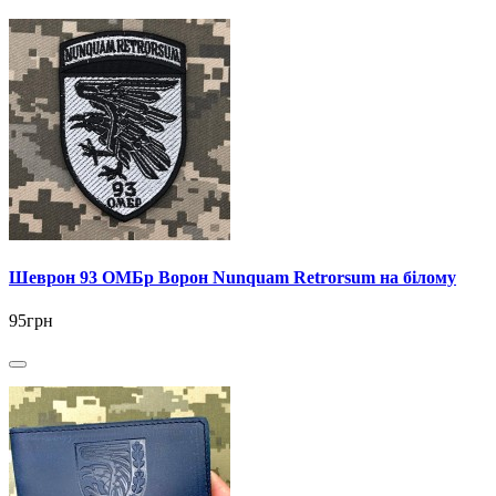
Шеврон 93 ОМБр Ворон Nunquam Retrorsum на білому
95грн