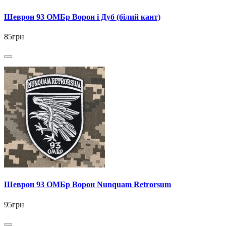
Шеврон 93 ОМБр Ворон і Дуб (білий кант)
85грн
Шеврон 93 ОМБр Ворон Nunquam Retrorsum
95грн