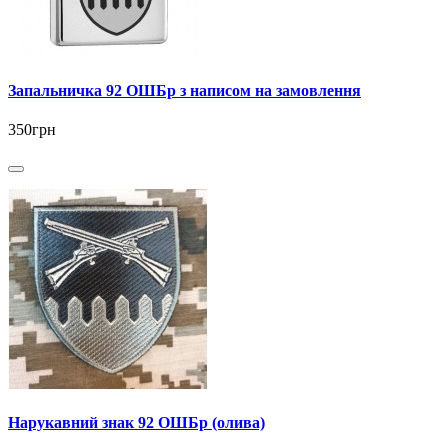
Запальничка 92 ОШБр з написом на замовлення
350грн
Нарукавний знак 92 ОШБр (олива)