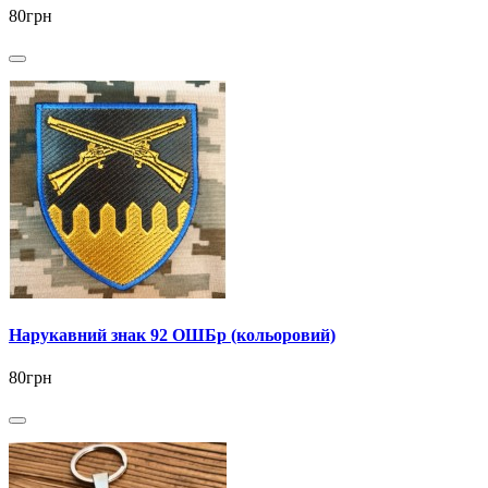
80грн
Нарукавний знак 92 ОШБр (кольоровий)
80грн