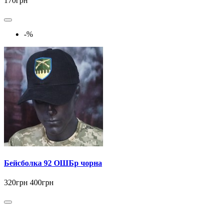
170грн
-%
Бейсболка 92 ОШБр чорна
320грн
400грн