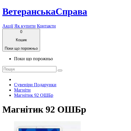
ВетеранськаСправа
Акції
Як купити
Контакти
0
Кошик
Поки що порожньо
Поки що порожньо
Сувеніри Подарунки
Магніти
Магнітик 92 ОШБр
Магнітик 92 ОШБр