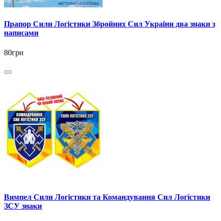
Прапор Сили Логістики Збройних Сил України два знаки з
написами
80грн
Вимпел Сили Логістики та Командування Сил Логістики
ЗСУ знаки