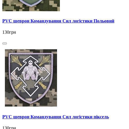
PVC шеврон Командування Сил логістики Польовий
130грн
PVC шеврон Командування Сил логістики піксель
130грн