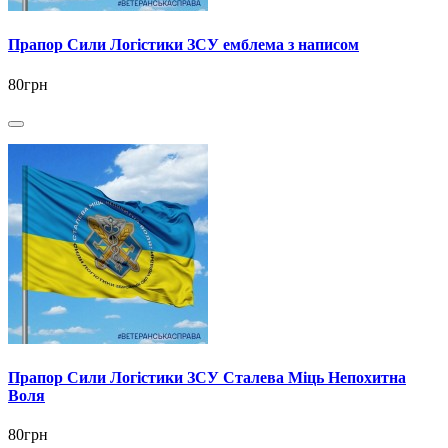
Прапор Сили Логістики ЗСУ емблема з написом
80грн
Прапор Сили Логістики ЗСУ Сталева Міць Непохитна
Воля
80грн