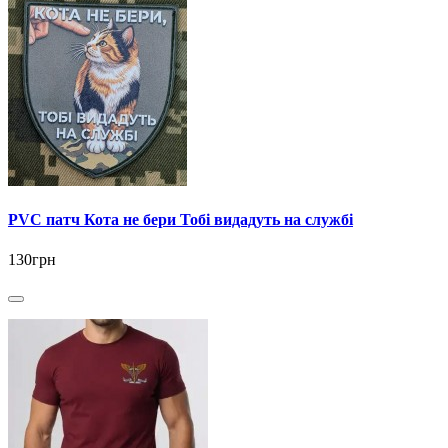
PVC патч Кота не бери Тобі видадуть на службі
130грн