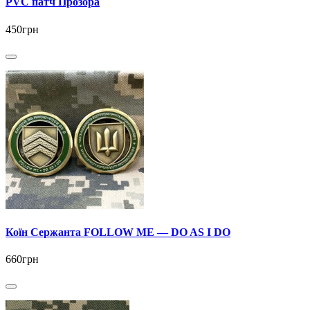
PVC патч Прозора
450грн
Коїн Сержанта FOLLOW ME — DO AS I DO
660грн