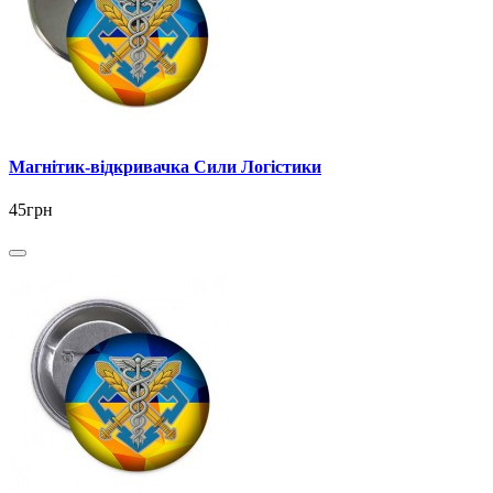
Магнітик-відкривачка Сили Логістики
45грн