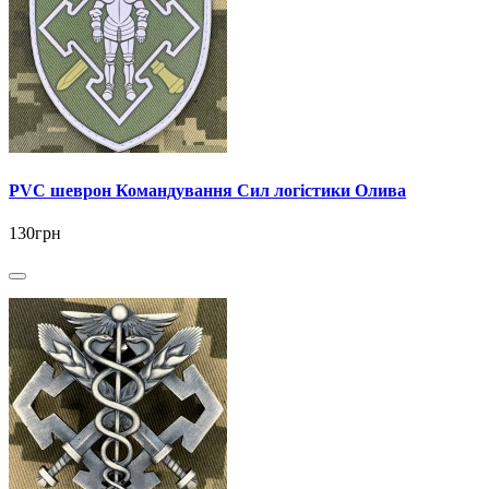
PVC шеврон Командування Сил логістики Олива
130грн