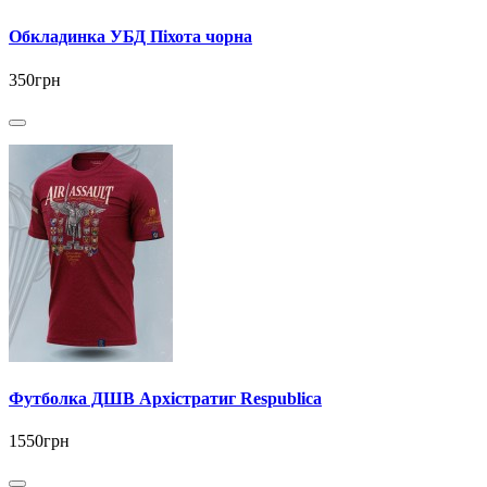
Обкладинка УБД Піхота чорна
350грн
Футболка ДШВ Архістратиг Respublica
1550грн