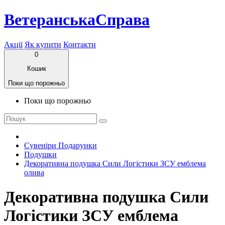
ВетеранськаСправа
Акції
Як купити
Контакти
0
Кошик
Поки що порожньо
Поки що порожньо
Сувеніри Подарунки
Подушки
Декоративна подушка Сили Логістики ЗСУ емблема
олива
Декоративна подушка Сили
Логістики ЗСУ емблема