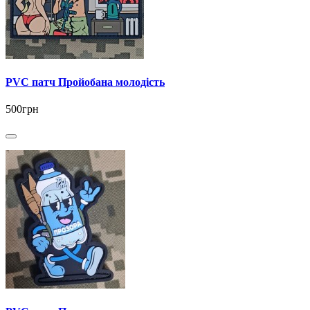
PVC патч Пройобана молодість
500грн