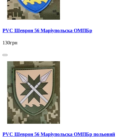
PVC Шеврон 56 Маріупольска ОМПБр
130грн
PVC Шеврон 56 Маріупольска ОМПБр польовий