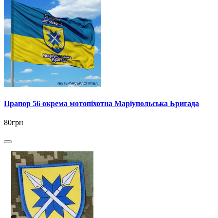
Прапор 56 окрема мотопіхотна Маріупольська Бригада
80грн