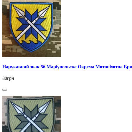
Нарукавний знак 56 Маріупольска Окрема Мотопіхотна Бри
80грн