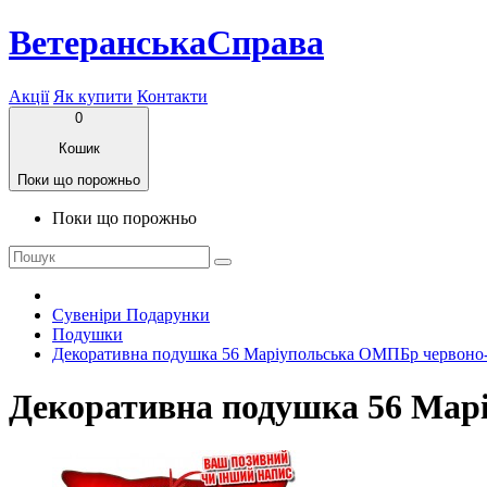
ВетеранськаСправа
Акції
Як купити
Контакти
0
Кошик
Поки що порожньо
Поки що порожньо
Сувеніри Подарунки
Подушки
Декоративна подушка 56 Маріупольська ОМПБр червоно
Декоративна подушка 56 Мар