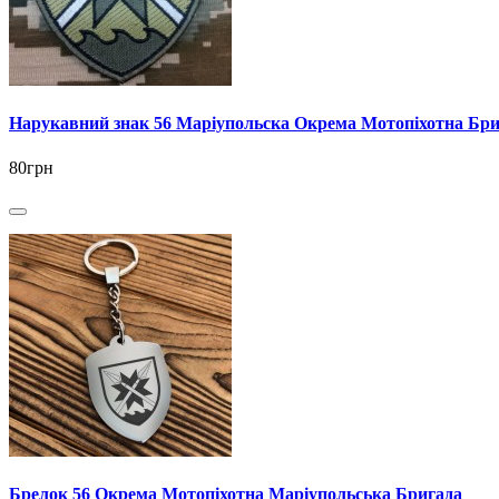
Нарукавний знак 56 Маріупольска Окрема Мотопіхотна Бри
80грн
Брелок 56 Окрема Мотопіхотна Маріупольська Бригада