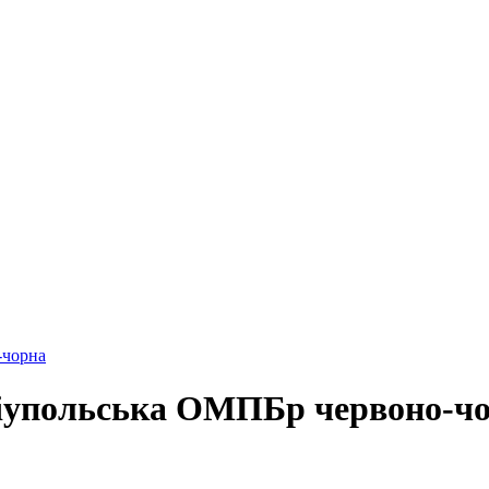
-чорна
іупольська ОМПБр червоно-ч