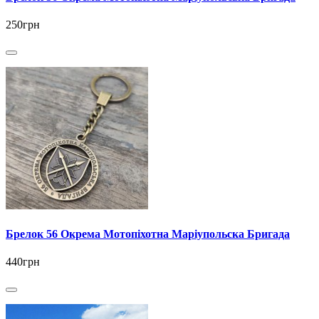
250грн
Брелок 56 Окрема Мотопіхотна Маріупольска Бригада
440грн