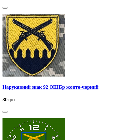
Нарукавний знак 92 ОШБр жовто-чорний
80грн