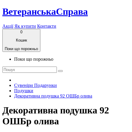
ВетеранськаСправа
Акції
Як купити
Контакти
0
Кошик
Поки що порожньо
Поки що порожньо
Сувеніри Подарунки
Подушки
Декоративна подушка 92 ОШБр олива
Декоративна подушка 92
ОШБр олива