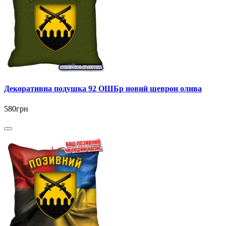
Декоративна подушка 92 ОШБр новий шеврон олива
580грн