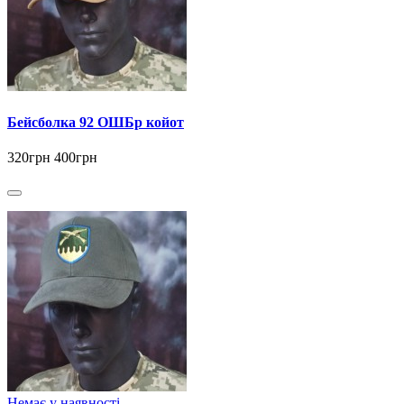
Бейсболка 92 ОШБр койот
320грн
400грн
Немає у наявності