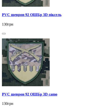
PVC шеврон 92 ОШБр 3D піксель
130грн
PVC шеврон 92 ОШБр 3D camo
130грн