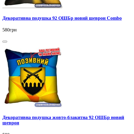
Декоративна подушка 92 ОШБр новий шеврон Combo
580грн
Декоративна подушка жовто-блакитна 92 ОШБр новий
шеврон