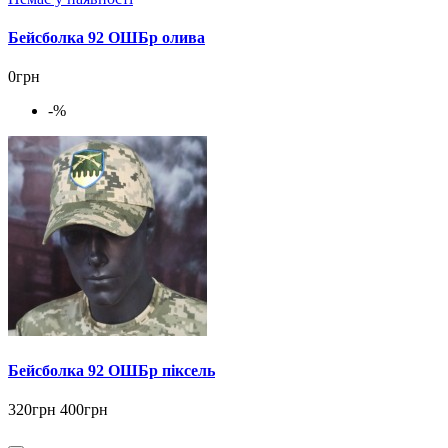
Бейсболка 92 ОШБр олива
0грн
-%
Бейсболка 92 ОШБр піксель
320грн
400грн