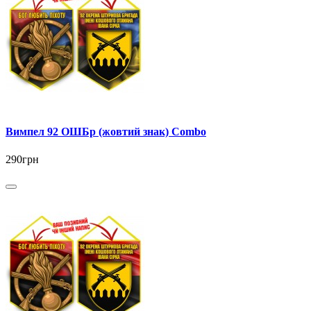
Вимпел 92 ОШБр (жовтий знак) Combo
290грн