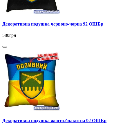
Декоративна подушка червоно-чорна 92 ОШБр
580грн
Декоративна подушка жовто-блакитна 92 ОШБр