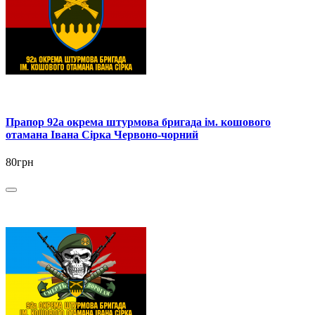
Прапор 92а окрема штурмова бригада ім. кошового
отамана Івана Сірка Червоно-чорний
80грн