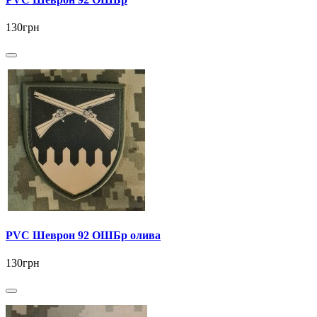
130грн
PVC Шеврон 92 ОШБр олива
130грн