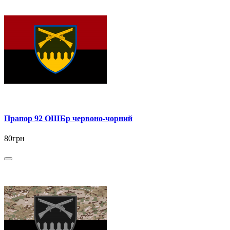
Прапор 92 ОШБр червоно-чорний
80грн