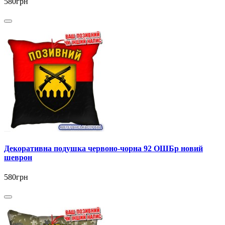
580грн
Декоративна подушка червоно-чорна 92 ОШБр новий
шеврон
580грн