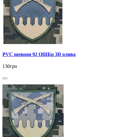
PVC шеврон 92 ОШБр 3D олива
130грн