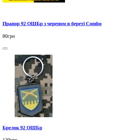
Прапор 92 ОШБр з черепом в береті Combo
80грн
Брелок 92 ОШБр
120грн