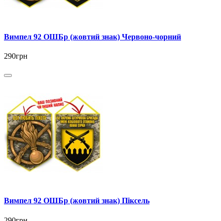
Вимпел 92 ОШБр (жовтий знак) Червоно-чорний
290грн
Вимпел 92 ОШБр (жовтий знак) Піксель
290грн