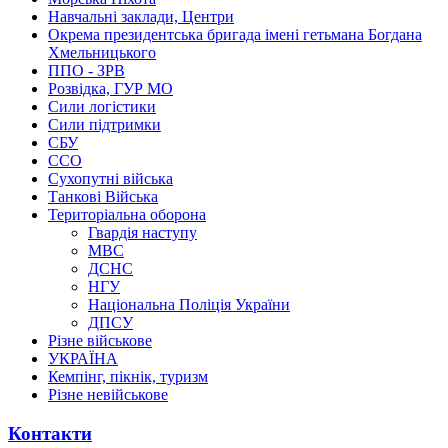
Навчальні заклади, Центри
Окрема президентська бригада імені гетьмана Богдана
Хмельницького
ППО - ЗРВ
Розвідка, ГУР МО
Сили логістики
Сили підтримки
СБУ
ССО
Сухопутні війська
Танкові Війська
Територіальна оборона
Гвардія наступу
МВС
ДСНС
НГУ
Національна Поліція України
ДПСУ
Різне військове
УКРАЇНА
Кемпінг, пікнік, туризм
Різне невійськове
Контакти