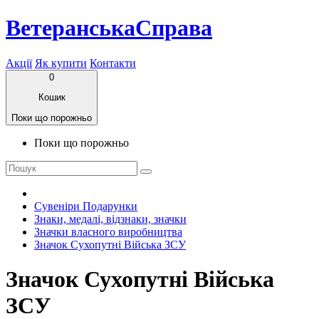
ВетеранськаСправа
Акції
Як купити
Контакти
0
Кошик
Поки що порожньо
Поки що порожньо
Сувеніри Подарунки
Знаки, медалі, відзнаки, значки
Значки власного виробництва
Значок Сухопутні Війська ЗСУ
Значок Сухопутні Війська
ЗСУ