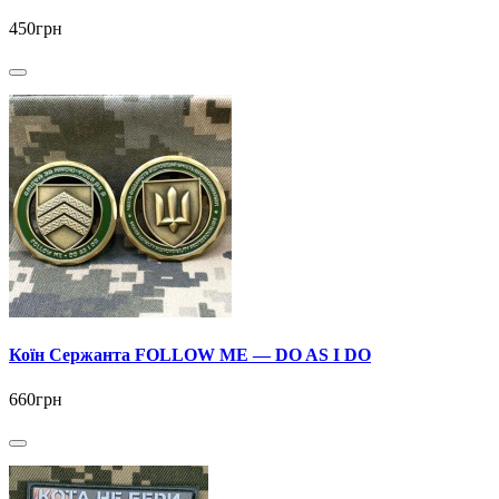
450грн
Коїн Сержанта FOLLOW ME — DO AS I DO
660грн