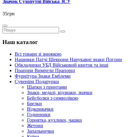
Значок Сухопутні Війська ЗСУ
35грн
Наш каталог
Всі товари зі знижкою
Нашивки Патчі Шеврони Нарукавні знаки Погони
Обкладинки УБД Військовий квиток та інші
Прапори Вимпели Прапорці
Фурнітура Знаки Емблеми
Сувеніри Подарунки
Шапки з принтами
Знаки, медалі, відзнаки, значки
Бейсболки з символікою
Брелки
Відкривачки
Годинники
Горнятка, кухлики, чашки
Жетони
Запальнички
Коїни