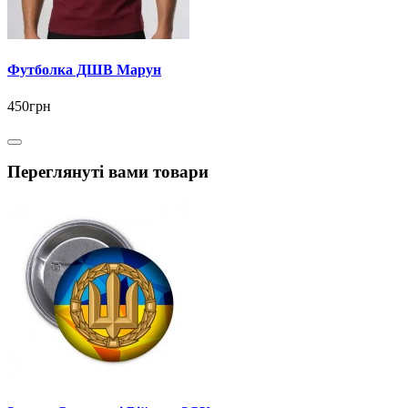
Футболка ДШВ Марун
450грн
Переглянуті вами товари