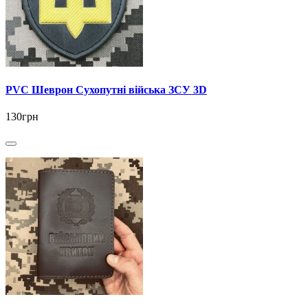
PVC Шеврон Сухопутні війська ЗСУ 3D
130грн