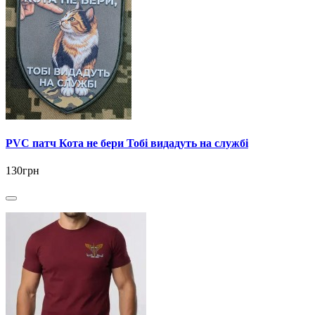
PVC патч Кота не бери Тобі видадуть на службі
130грн