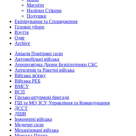
Магніти
Наліпки Стікери
Подушки
Екіпірування та Спорядження
Головні убори
Взуття
Одяг
Archive
Авіація Повітряні сили
Автомобільні війська
Аеророзвідка Дрони Безпілотники СБС
Артилерія та Ракетні війська
Війська зв'язку
Війська РЕБ
ВМСУ
ВСП
Гірсько-штурмові бригади
ГШ та МО ЗСУ, Управління та Командування
ДССТ
ДШВ
Інженерні війська
Медичні сили
Механізовані війська
Морська Піхота