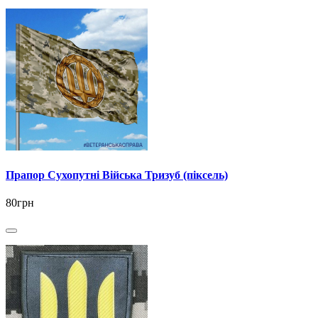
Прапор Сухопутні Війська Тризуб (піксель)
80грн