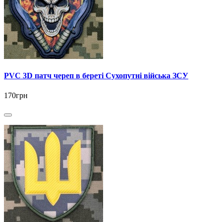
PVC 3D патч череп в береті Сухопутні війська ЗСУ
170грн