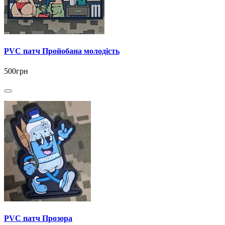
PVC патч Пройобана молодість
500грн
PVC патч Прозора