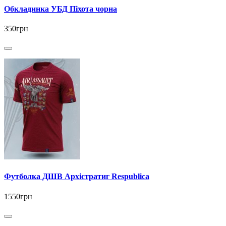
Обкладинка УБД Піхота чорна
350грн
Футболка ДШВ Архістратиг Respublica
1550грн