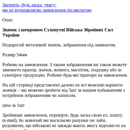
Зверніть, будь ласка, увагу:
ми не відправляємо замовлення післяплатою
Опис
Значок з шевроном Сухопутні Війська Збройних Сил
України
Недорогий металевий значок, зображення під ламінатом.
Розмір 54мм
Робимо на замовлення. З таким зображенням ви також можете
замовити прапор, значок, вимпел, магнітик, подушку або ін
сувенірну продукцію. Робимо будь-які прапори на замовлення.
На цій сторінці представлені далеко не всі можливі варіанти
значків – ми можемо зробити від 5шт за вашим побажанням з
потрібним зображенням чи написом.
ціна за 1шт
Зробивши замовлення, перевірте, будь ласка свою ел. пошту
(e-mail), бо зазвичай ми висилаємо рахунки он лайн,
розуміючи, що військові не завжди мають змогу відповісти на