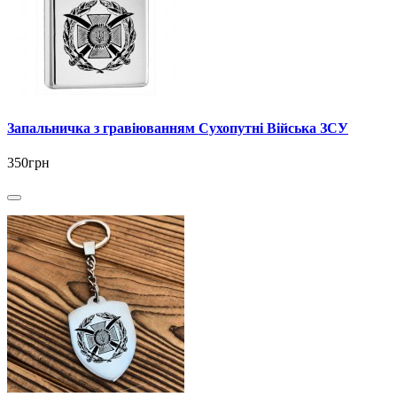
Запальничка з гравіюванням Сухопутні Війська ЗСУ
350грн