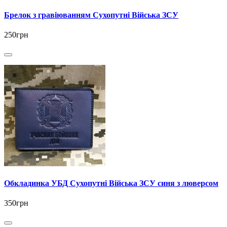
Брелок з гравіюванням Сухопутні Війська ЗСУ
250грн
Обкладинка УБД Сухопутні Війська ЗСУ синя з люверсом
350грн