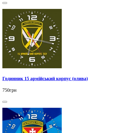
Годинник 15 армійський корпус (олива)
750грн