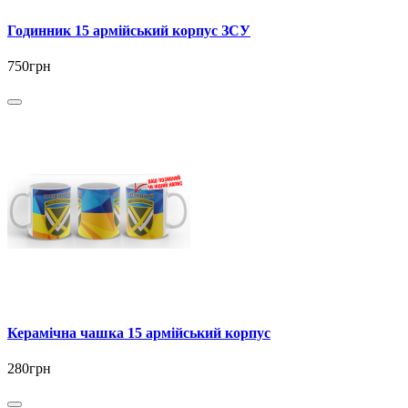
Годинник 15 армійський корпус ЗСУ
750грн
Керамічна чашка 15 армійський корпус
280грн