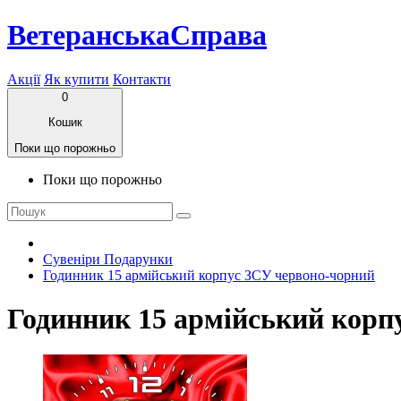
ВетеранськаСправа
Акції
Як купити
Контакти
0
Кошик
Поки що порожньо
Поки що порожньо
Сувеніри Подарунки
Годинник 15 армійський корпус ЗСУ червоно-чорний
Годинник 15 армійський корп