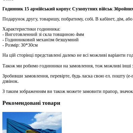
Годинник 15 армійський корпус Сухопутних військ Збройни
Подарунок другу, товаришу, побратиму, собі. В кабінет, дім, аб
Характеристики годинника:
- Виготовленний зі скла товщиною 4мм
- Годинниковий механізм безшумний
- Розмір: 30*30см
На цій сторінці представлені далеко не всі можливі варіанти г
Також ми робимо годинники на замовлення, тож можливі інші зо
Зробивши замовлення, перевірте, будь ласка свою ел. пошту (e-
дзвінок.
З таким зображенням ви також можете замовити прапор, значок,
Рекомендовані товари