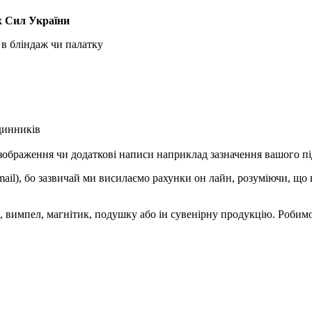
х Сил України
о в бліндаж чи палатку
одинників
браження чи додаткові написи наприклад зазначення вашого підр
mail), бо зазвичай ми висилаємо рахунки он лайн, розуміючи, що
 вимпел, магнітик, подушку або ін сувенірну продукцію. Робимо