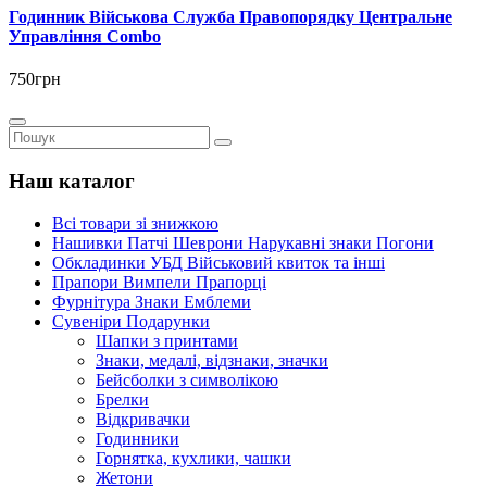
Годинник Військова Служба Правопорядку Центральне
Управління Combo
750грн
Наш каталог
Всі товари зі знижкою
Нашивки Патчі Шеврони Нарукавні знаки Погони
Обкладинки УБД Військовий квиток та інші
Прапори Вимпели Прапорці
Фурнітура Знаки Емблеми
Сувеніри Подарунки
Шапки з принтами
Знаки, медалі, відзнаки, значки
Бейсболки з символікою
Брелки
Відкривачки
Годинники
Горнятка, кухлики, чашки
Жетони