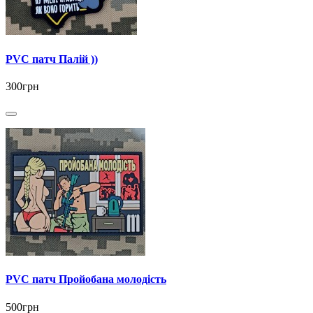
PVC патч Палій ))
300грн
PVC патч Пройобана молодість
500грн