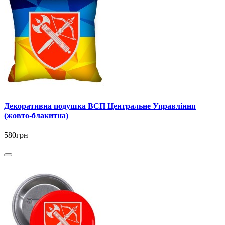
Декоративна подушка ВСП Центральне Управління
(жовто-блакитна)
580грн