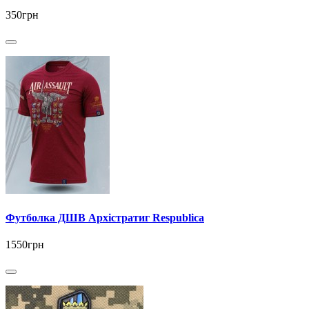
350грн
Футболка ДШВ Архістратиг Respublica
1550грн