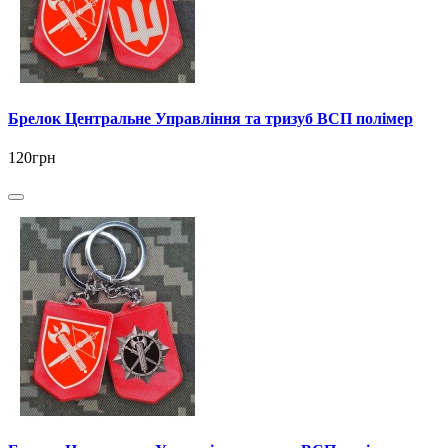
Брелок Центральне Управління та тризуб ВСП полімер
120грн