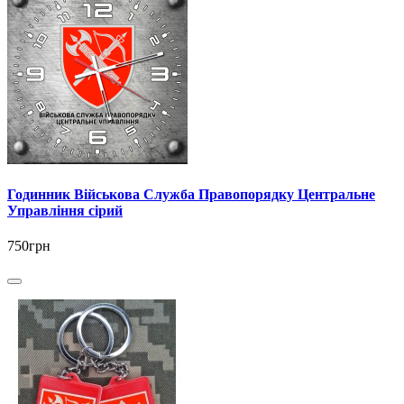
Годинник Військова Служба Правопорядку Центральне
Управління сірий
750грн