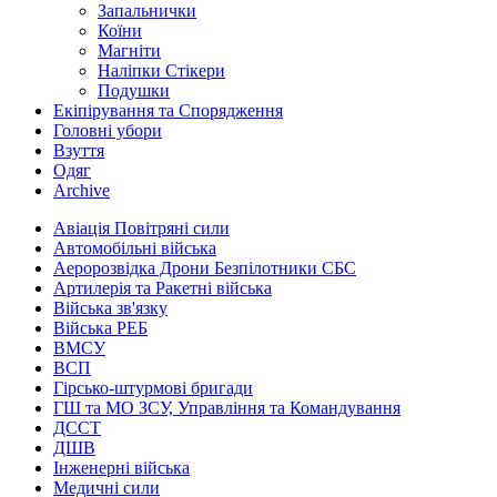
Запальнички
Коїни
Магніти
Наліпки Стікери
Подушки
Екіпірування та Спорядження
Головні убори
Взуття
Одяг
Archive
Авіація Повітряні сили
Автомобільні війська
Аеророзвідка Дрони Безпілотники СБС
Артилерія та Ракетні війська
Війська зв'язку
Війська РЕБ
ВМСУ
ВСП
Гірсько-штурмові бригади
ГШ та МО ЗСУ, Управління та Командування
ДССТ
ДШВ
Інженерні війська
Медичні сили