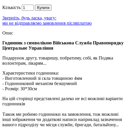
Кількість
Купити
Зверніть, будь ласка, увагу:
ми не відправляємо замовлення післяплатою
Опис
Годинник з символікою Військова Служба Правопорядку
Центральне Управління
Подарунок другу, товаришу, побратиму, собі, як Подяка
волонтерам, лікарям...
Характеристики годинника:
- Виготовленний зі скла товщиною 4мм
- Годинниковий механізм безшумний
- Розмір: 30*30см
На цій сторінці представлені далеко не всі можливі варіанти
годинників
Також ми робимо годинники на замовлення, тож можливі
інші зображення чи додаткові написи наприклад зазначення
вашого підрозділу чи місця служби, бригади, батальйону...