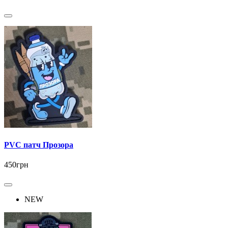
PVC патч Прозора
450грн
NEW