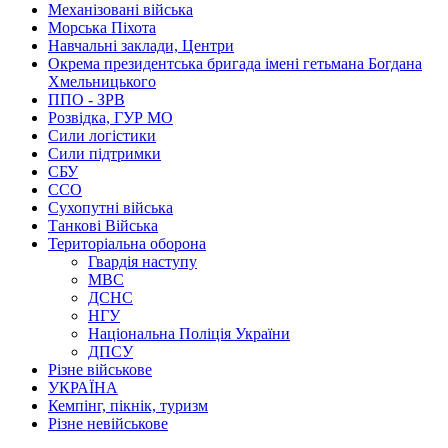
Механізовані війська
Морська Піхота
Навчальні заклади, Центри
Окрема президентська бригада імені гетьмана Богдана
Хмельницького
ППО - ЗРВ
Розвідка, ГУР МО
Сили логістики
Сили підтримки
СБУ
ССО
Сухопутні війська
Танкові Війська
Територіальна оборона
Гвардія наступу
МВС
ДСНС
НГУ
Національна Поліція України
ДПСУ
Різне військове
УКРАЇНА
Кемпінг, пікнік, туризм
Різне невійськове