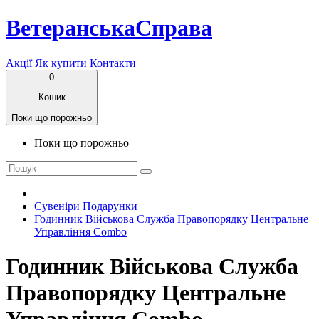
ВетеранськаСправа
Акції
Як купити
Контакти
0
Кошик
Поки що порожньо
Поки що порожньо
Сувеніри Подарунки
Годинник Військова Служба Правопорядку Центральне
Управління Combo
Годинник Військова Служба
Правопорядку Центральне
Управління Combo