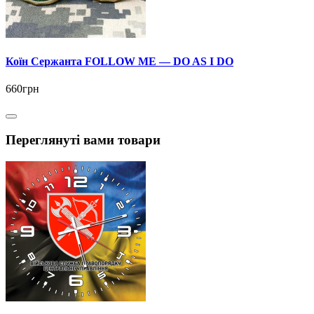
Коїн Сержанта FOLLOW ME — DO AS I DO
660грн
Переглянуті вами товари