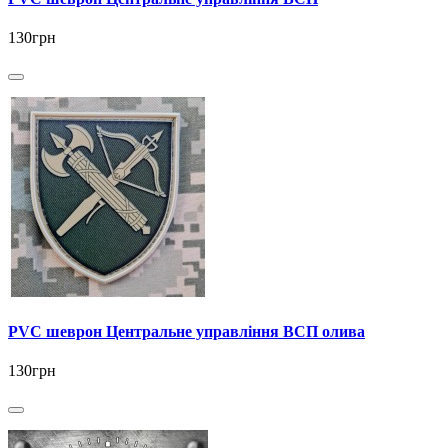
130грн
PVC шеврон Центральне управління ВСП олива
130грн