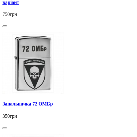
варіант
750грн
Запальничка 72 ОМБр
350грн