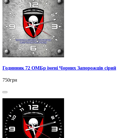
Годинник 72 ОМБр імені Чорних Запорожців сірий
750грн