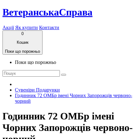
ВетеранськаСправа
Акції
Як купити
Контакти
0
Кошик
Поки що порожньо
Поки що порожньо
Сувеніри Подарунки
Годинник 72 ОМБр імені Чорних Запорожців червоно-
чорний
Годинник 72 ОМБр імені
Чорних Запорожців червоно-
чорний