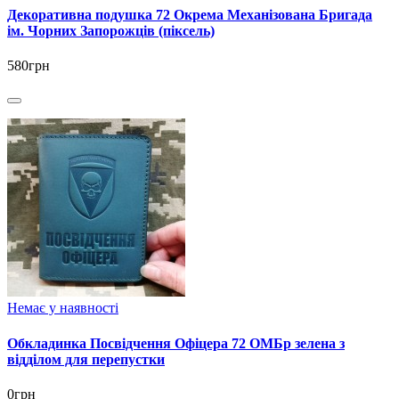
Декоративна подушка 72 Окрема Механізована Бригада
ім. Чорних Запорожців (піксель)
580грн
Немає у наявності
Обкладинка Посвідчення Офіцера 72 ОМБр зелена з
відділом для перепустки
0грн