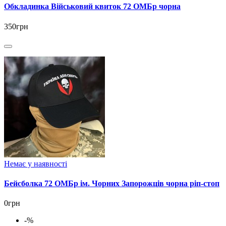
Обкладинка Військовий квиток 72 ОМБр чорна
350грн
Немає у наявності
Бейсболка 72 ОМБр ім. Чорних Запорожців чорна ріп-стоп
0грн
-%