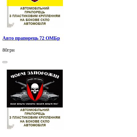
Авто прапорець 72 ОМБр
80грн