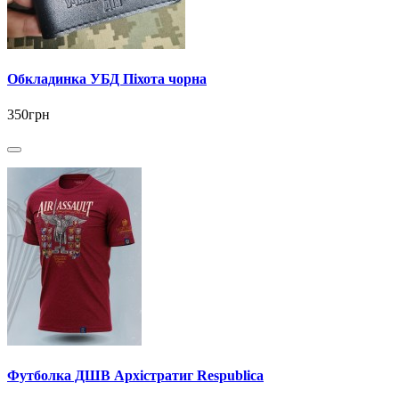
Обкладинка УБД Піхота чорна
350грн
Футболка ДШВ Архістратиг Respublica