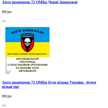
Авто прапорець 72 ОМБр Чорні Запорожці
80грн
Авто прапорець 72 ОМБр Буде вільна Україна - будем
вільні ми!
80грн