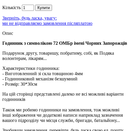
Кількість
Купити
Зверніть, будь ласка, увагу:
ми не відправляємо замовлення післяплатою
Опис
Годинник з символікою 72 ОМБр імені Чорних Запорожців
Подарунок другу, товаришу, побратиму, собі, як Подяка
волонтерам, лікарям...
Характеристики годинника:
- Виготовленний зі скла товщиною 4мм
- Годинниковий механізм безшумний
- Розмір: 30*30см
На цій сторінці представлені далеко не всі можливі варіанти
годинників
Також ми робимо годинники на замовлення, тож можливі
інші зображення чи додаткові написи наприклад зазначення
вашого підрозділу чи місця служби, бригади, батальйону...
Зробивши замовлення, перевірте, будь ласка свою ел. пошту