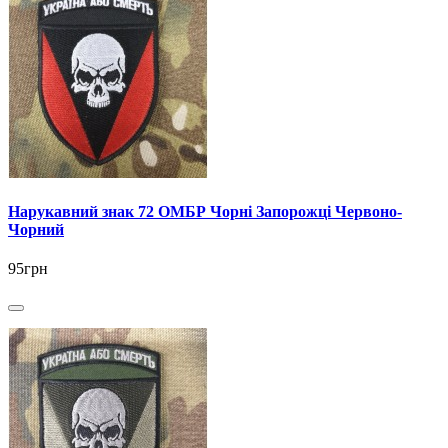
Нарукавний знак 72 ОМБР Чорні Запорожці Червоно-
Чорний
95грн