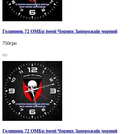
Годинник 72 ОМБр імені Чорних Запорожців чорний
750грн
Годинник 72 ОМБр імені Чорних Запорожців чорний