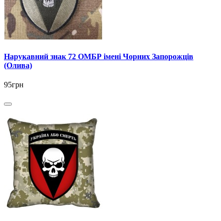
Нарукавний знак 72 ОМБР імені Чорних Запорожців
(Олива)
95грн