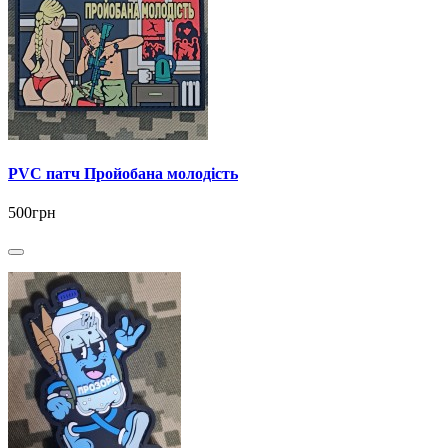
PVC патч Пройобана молодість
500грн