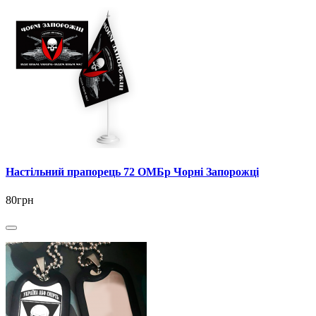
Настільний прапорець 72 ОМБр Чорні Запорожці
80грн