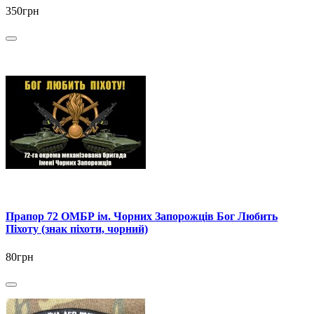
350грн
Прапор 72 ОМБР ім. Чорних Запорожців Бог Любить
Піхоту (знак піхоти, чорний)
80грн