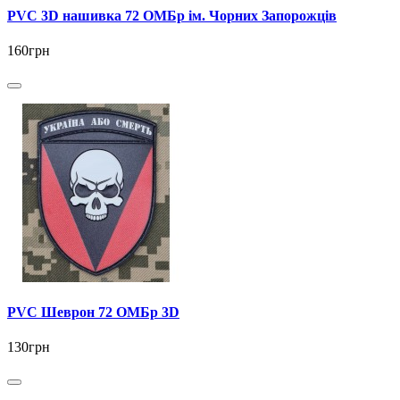
PVC 3D нашивка 72 ОМБр ім. Чорних Запорожців
160грн
PVC Шеврон 72 ОМБр 3D
130грн