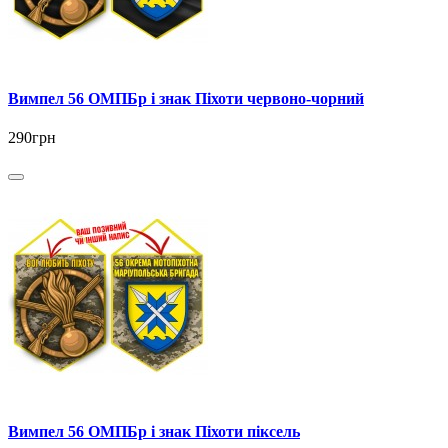
Вимпел 56 ОМПБр і знак Піхоти червоно-чорний
290грн
Вимпел 56 ОМПБр і знак Піхоти піксель