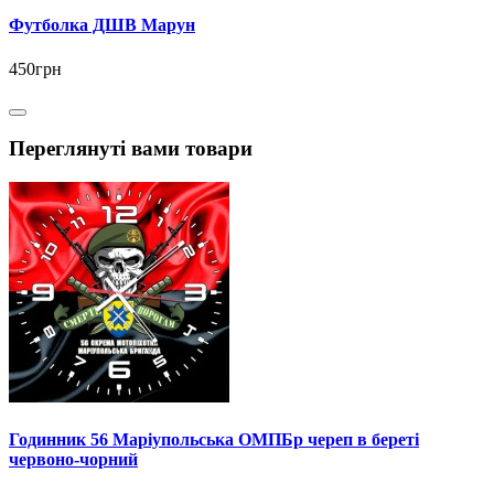
Футболка ДШВ Марун
450грн
Переглянуті вами товари
Годинник 56 Маріупольська ОМПБр череп в береті
червоно-чорний