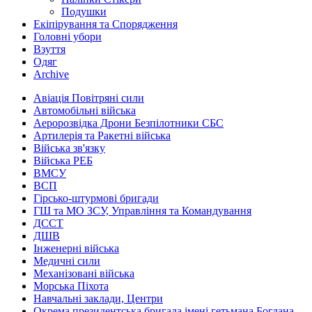
Подушки
Екіпірування та Спорядження
Головні убори
Взуття
Одяг
Archive
Авіація Повітряні сили
Автомобільні війська
Аеророзвідка Дрони Безпілотники СБС
Артилерія та Ракетні війська
Війська зв'язку
Війська РЕБ
ВМСУ
ВСП
Гірсько-штурмові бригади
ГШ та МО ЗСУ, Управління та Командування
ДССТ
ДШВ
Інженерні війська
Медичні сили
Механізовані війська
Морська Піхота
Навчальні заклади, Центри
Окрема президентська бригада імені гетьмана Богдана