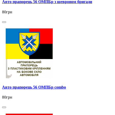
Авто прапорець 56 ОМПБр з шевроном бригади
80грн
Авто прапорець 56 ОМПБр combo
80грн