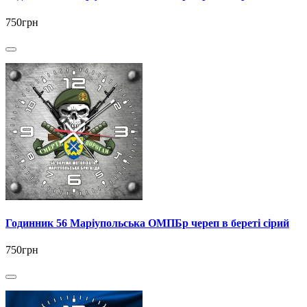
750грн
Годинник 56 Маріупольська ОМПБр череп в береті сірий
750грн