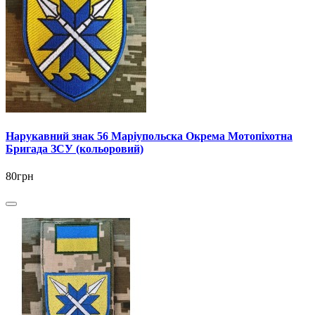
Нарукавний знак 56 Маріупольска Окрема Мотопіхотна
Бригада ЗСУ (кольоровий)
80грн