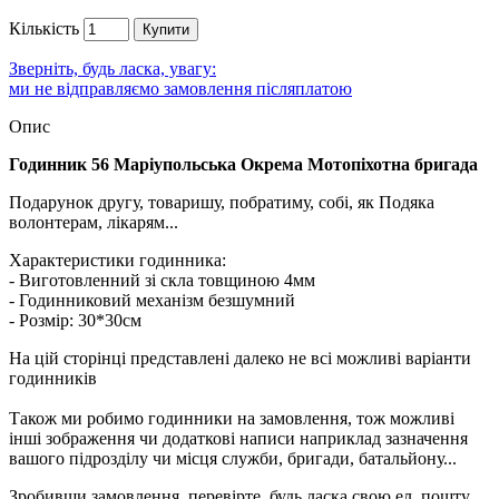
Кількість
Купити
Зверніть, будь ласка, увагу:
ми не відправляємо замовлення післяплатою
Опис
Годинник 56 Маріупольська Окрема Мотопіхотна бригада
Подарунок другу, товаришу, побратиму, собі, як Подяка
волонтерам, лікарям...
Характеристики годинника:
- Виготовленний зі скла товщиною 4мм
- Годинниковий механізм безшумний
- Розмір: 30*30см
На цій сторінці представлені далеко не всі можливі варіанти
годинників
Також ми робимо годинники на замовлення, тож можливі
інші зображення чи додаткові написи наприклад зазначення
вашого підрозділу чи місця служби, бригади, батальйону...
Зробивши замовлення, перевірте, будь ласка свою ел. пошту