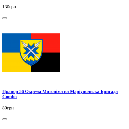
130грн
Прапор 56 Окрема Мотопіхотна Маріупольска Бригада
Combo
80грн