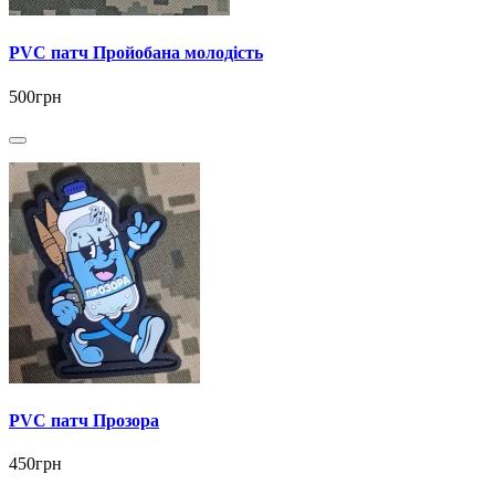
PVC патч Пройобана молодість
500грн
PVC патч Прозора
450грн