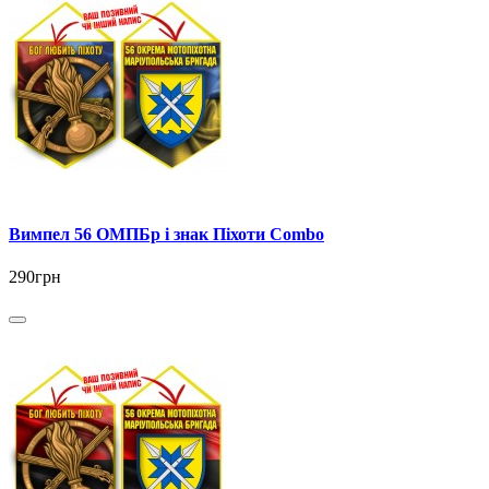
Вимпел 56 ОМПБр і знак Піхоти Combo
290грн