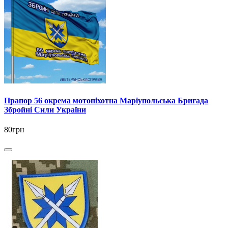
Прапор 56 окрема мотопіхотна Маріупольська Бригада
Збройні Сили України
80грн