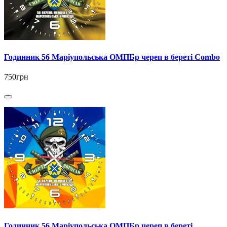
Годинник 56 Маріупольська ОМПБр череп в береті Combo
750грн
Годинник 56 Маріупольська ОМПБр череп в береті