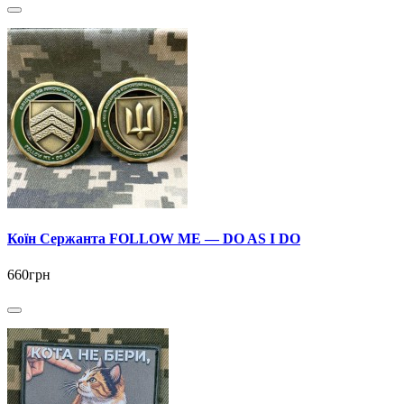
Коїн Сержанта FOLLOW ME — DO AS I DO
660грн