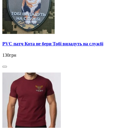
PVC патч Кота не бери Тобі видадуть на службі
130грн