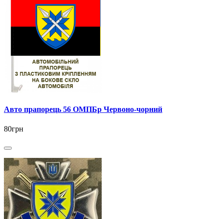
Авто прапорець 56 ОМПБр Червоно-чорний
80грн