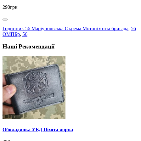
290грн
Годинник 56 Маріупольська Окрема Мотопіхотна бригада
,
56
ОМПБр
,
56
Наші Рекомендації
Обкладинка УБД Піхота чорна