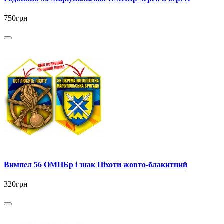
750грн
Вимпел 56 ОМПБр і знак Піхоти жовто-блакитний
320грн