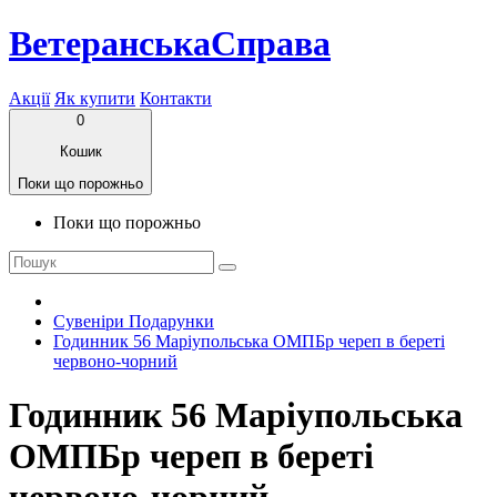
ВетеранськаСправа
Акції
Як купити
Контакти
0
Кошик
Поки що порожньо
Поки що порожньо
Сувеніри Подарунки
Годинник 56 Маріупольська ОМПБр череп в береті
червоно-чорний
Годинник 56 Маріупольська
ОМПБр череп в береті
червоно-чорний