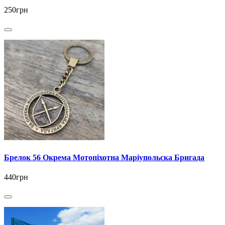
250грн
Брелок 56 Окрема Мотопіхотна Маріупольска Бригада
440грн