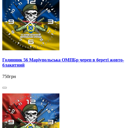
Годинник 56 Маріупольська ОМПБр череп в береті жовто-
блакитний
750грн