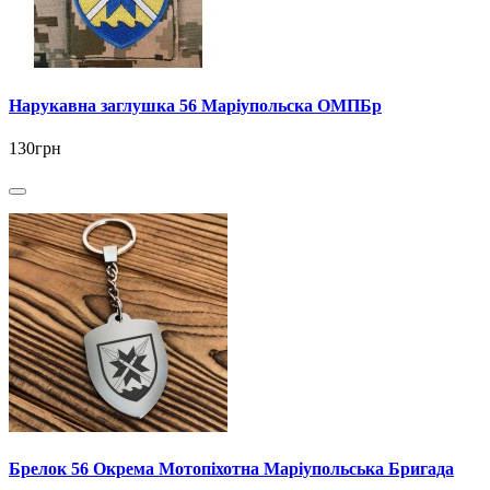
Нарукавна заглушка 56 Маріупольска ОМПБр
130грн
Брелок 56 Окрема Мотопіхотна Маріупольська Бригада