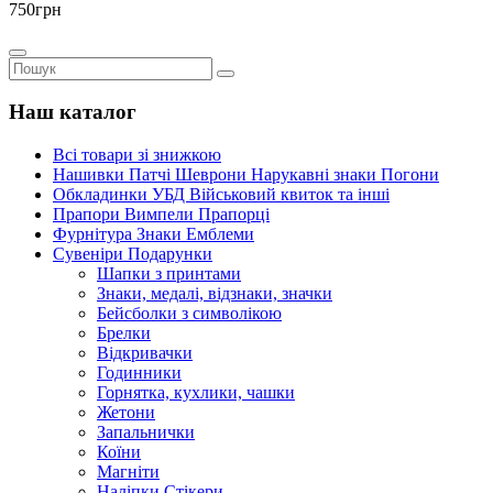
750грн
Наш каталог
Всі товари зі знижкою
Нашивки Патчі Шеврони Нарукавні знаки Погони
Обкладинки УБД Військовий квиток та інші
Прапори Вимпели Прапорці
Фурнітура Знаки Емблеми
Сувеніри Подарунки
Шапки з принтами
Знаки, медалі, відзнаки, значки
Бейсболки з символікою
Брелки
Відкривачки
Годинники
Горнятка, кухлики, чашки
Жетони
Запальнички
Коїни
Магніти
Наліпки Стікери