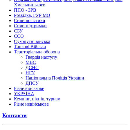
Хмельницького
ППО - ЗРВ
Розвідка, ГУР МО
Сили логістики
Сили підтримки
СБУ
ССО
Сухопутні війська
Танкові Війська
Територіальна оборона
Гвардія наступу
МВС
ДСНС
НГУ
Національна Поліція України
ДПСУ
Різне військове
УКРАЇНА
Кемпінг, пікнік, туризм
Різне невійськове
Контакти