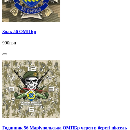
Знак 56 ОМПБр
990грн
Годинник 56 Маріупольська ОМПБр череп в береті піксель