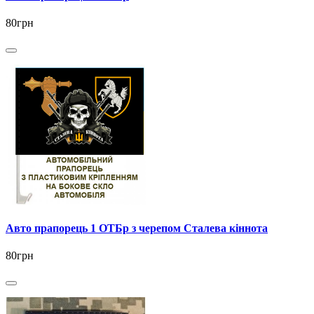
80грн
Авто прапорець 1 ОТБр з черепом Сталева кіннота
80грн