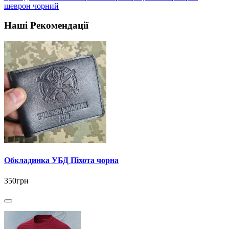
шеврон чорний
Наші Рекомендації
Обкладинка УБД Піхота чорна
350грн