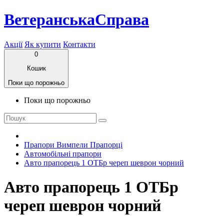
ВетеранськаСправа
Акції
Як купити
Контакти
0
Кошик
Поки що порожньо
Поки що порожньо
Прапори Вимпели Прапорці
Автомобільні прапори
Авто прапорець 1 ОТБр череп шеврон чорний
Авто прапорець 1 ОТБр
череп шеврон чорний