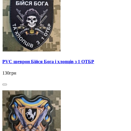
PVC шеврон Бійся Бога і хлопців з 1 ОТБР
130грн