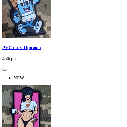
PVC патч Прозора
450грн
NEW