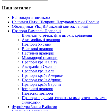
Наш каталог
Всі товари зі знижкою
Нашивки Патчі Шеврони Нарукавні знаки Погони
Обкладинки УБД Військовий квиток та інші
Прапори Вимпели Прапорці
Вимпели, стрічки, флагштоки, кріплення
Автомобільні прапори
Прапори України
Військові прапори
Настільні прапорці
Міжнародні прапори
Прапори країн Світу
Австралія и Океанія
Прапори країн Азії
Прапори країн Америки
Прапори країн Африки
Прапори країн Європи
Історичні прапори
Піратські прапори
Прапори з рунами, слов'янськими, язичницькими
символами
Фурнітура Знаки Емблеми