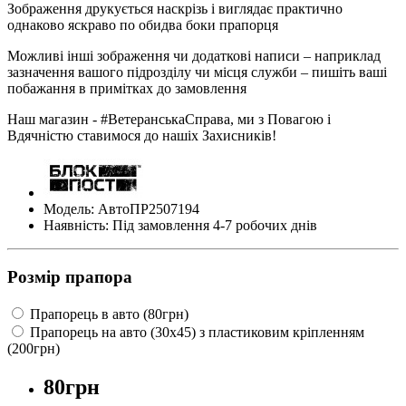
Зображення друкується наскрізь і виглядає практично
однаково яскраво по обидва боки прапорця
Можливі інші зображення чи додаткові написи – наприклад
зазначення вашого підрозділу чи місця служби – пишіть ваші
побажання в примітках до замовлення
Наш магазин - #ВетеранськаСправа, ми з Повагою і
Вдячністю ставимося до нашіх Захисників!
Модель: АвтоПР2507194
Наявність: Під замовлення 4-7 робочих днів
Розмір прапора
Прапорець в авто (80грн)
Прапорець на авто (30х45) з пластиковим кріпленням
(200грн)
80грн