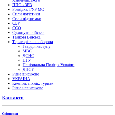
Хмельницького
ППО - ЗРВ
Розвідка, ГУР МО
Сили логістики
Сили підтримки
СБУ
ССО
Сухопутні війська
Танкові Війська
Територіальна оборона
Гвардія наступу
МВС
ДСНС
НГУ
Національна Поліція України
ДПСУ
Різне військове
УКРАЇНА
Кемпінг, пікнік, туризм
Різне невійськове
Контакти
Співпраця