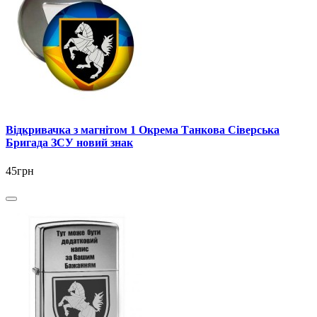
Відкривачка з магнітом 1 Окрема Танкова Сіверська
Бригада ЗСУ новий знак
45грн