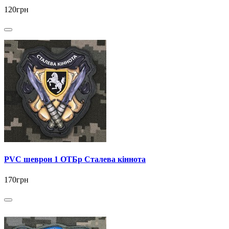
120грн
PVC шеврон 1 ОТБр Сталева кіннота
170грн