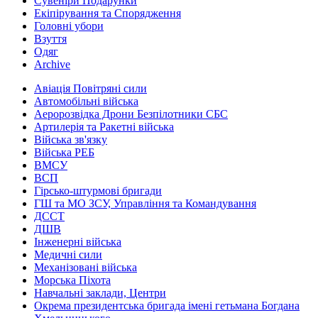
Сувеніри Подарунки
Екіпірування та Спорядження
Головні убори
Взуття
Одяг
Archive
Авіація Повітряні сили
Автомобільні війська
Аеророзвідка Дрони Безпілотники СБС
Артилерія та Ракетні війська
Війська зв'язку
Війська РЕБ
ВМСУ
ВСП
Гірсько-штурмові бригади
ГШ та МО ЗСУ, Управління та Командування
ДССТ
ДШВ
Інженерні війська
Медичні сили
Механізовані війська
Морська Піхота
Навчальні заклади, Центри
Окрема президентська бригада імені гетьмана Богдана