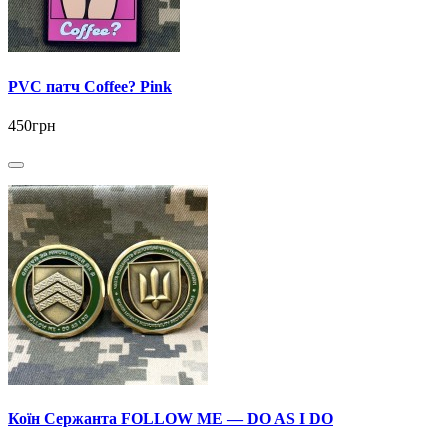
PVC патч Coffee? Pink
450грн
Коїн Сержанта FOLLOW ME — DO AS I DO