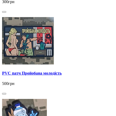
300грн
PVC патч Пройобана молодість
500грн