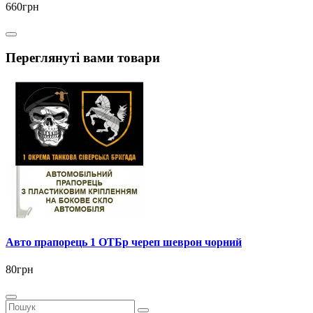
660грн
Переглянуті вами товари
Авто прапорець 1 ОТБр череп шеврон чорний
80грн