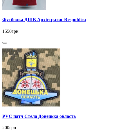
Футболка ДШВ Архістратиг Respublica
1550грн
PVC патч Стела Донецька область
200грн