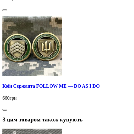
Коїн Сержанта FOLLOW ME — DO AS I DO
660грн
З цим товаром також купують