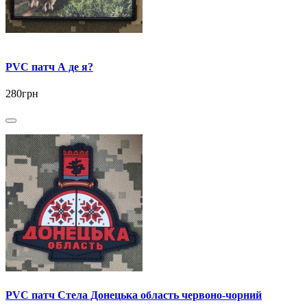
PVC патч А де я?
280грн
PVC патч Стела Донецька область червоно-чорний