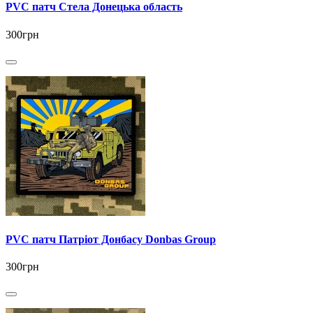
PVC патч Стела Донецька область
300грн
PVC патч Патріот Донбасу Donbas Group
300грн