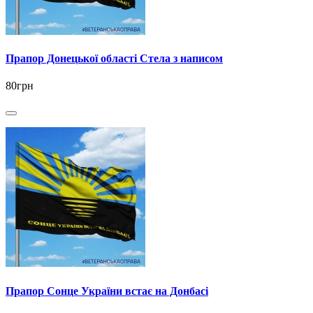
Прапор Донецької області Стела з написом
80грн
Прапор Сонце України встає на Донбасі