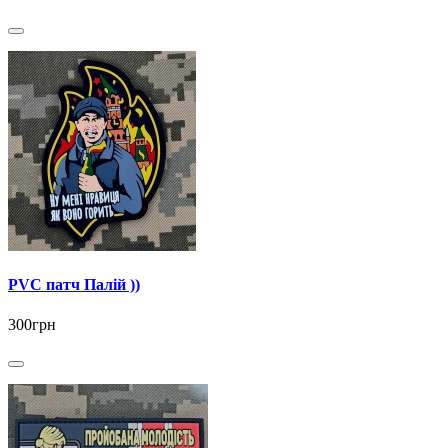
PVC патч Палій ))
300грн