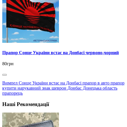
Прапор Сонце України встає на Донбасі червоно-чорний
80грн
Вимпел Сонце України встає на Донбасі прапор в авто прапор
купити нарукавний знак шеврон Донбас Донецька область
прапорець
Наші Рекомендації