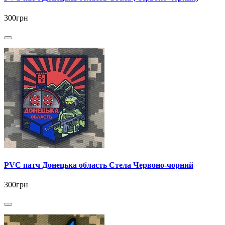
300грн
PVC патч Донецька область Стела Червоно-чорний
300грн