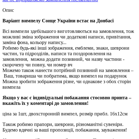
Опис
Варіант вимпелу Сонце України встає на Донбасі
Всі вимпели здебільшого виготовляються на замовлення, тож
можливі зміна зображення чи додаткові написи, привітання,
заміна фона, кольору напису...
Робимо будь-які інші зображення, емблеми, знаки, шеврони
частин, та підрозділів, написи та поздоровлення на
замовлення, можна додати позивний, чи назву частини -
скорочену чи повну, чи номер вч
Можемо також нанести потрібний позивний на замовлення –
Ваш, товариша чи побратима, якщо вимпел на подарунок
Можна зробити зображення різне, чи однакове з обох сторін
вимпела
Якщо у вас є індивідуальні побажання стосовно принта –
вкажіть їх у коментарі до замовлення!
ціна за 1шт, двохсторонній вимпел, розмір прибл. 16х12см
Також робимо прапори, шеврони, різноманітні сувеніри.
Будемо вдячні за ваші пропозиції, побажання, зауваження!