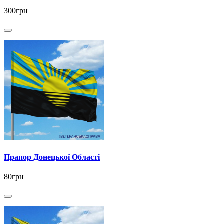
300грн
Прапор Донецької Області
80грн