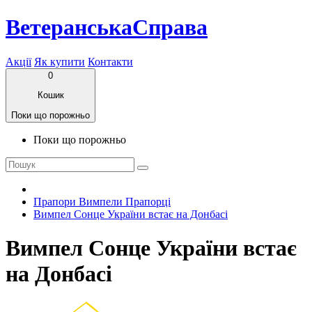
ВетеранськаСправа
Акції
Як купити
Контакти
0
Кошик
Поки що порожньо
Поки що порожньо
Прапори Вимпели Прапорці
Вимпел Сонце України встає на Донбасі
Вимпел Сонце України встає
на Донбасі