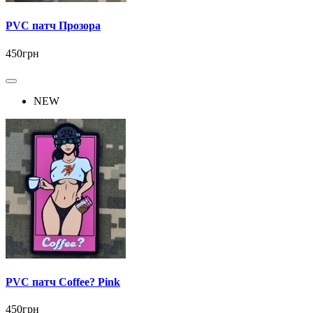
PVC патч Прозора
450грн
NEW
PVC патч Coffee? Pink
450грн