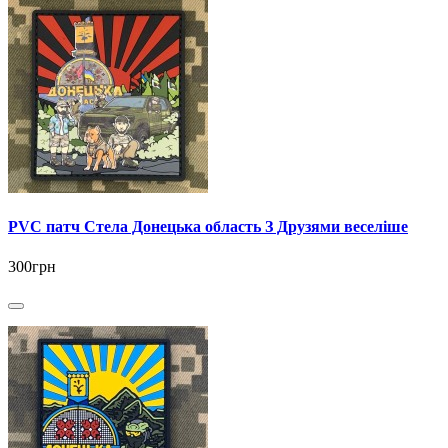
PVC патч Стела Донецька область З Друзями веселіше
300грн