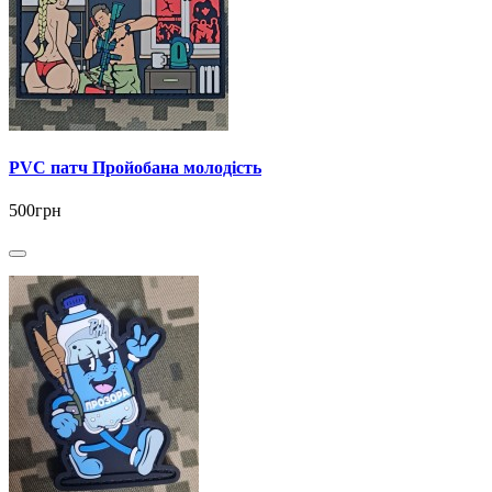
PVC патч Пройобана молодість
500грн