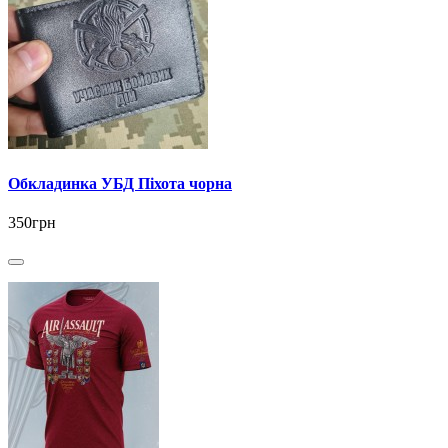
Обкладинка УБД Піхота чорна
350грн