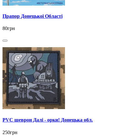
Прапор Донецької Області
80грн
PVC шеврон Далі - орки! Донецька обл.
250грн