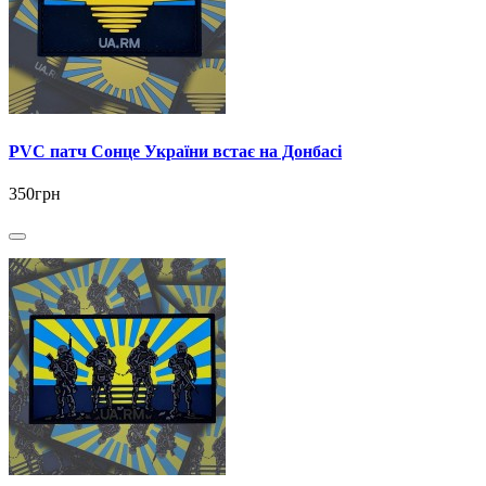
PVC патч Сонце України встає на Донбасі
350грн