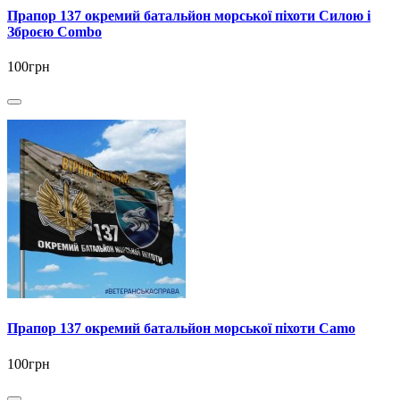
Прапор 137 окремий батальйон морської піхоти Силою і
Зброєю Combo
100грн
Прапор 137 окремий батальйон морської піхоти Camo
100грн