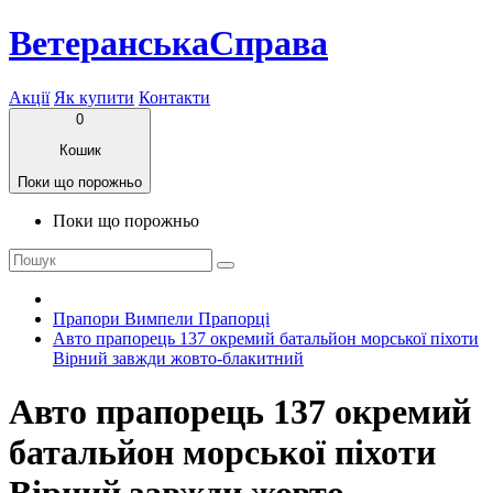
ВетеранськаСправа
Акції
Як купити
Контакти
0
Кошик
Поки що порожньо
Поки що порожньо
Прапори Вимпели Прапорці
Авто прапорець 137 окремий батальйон морської піхоти
Вірний завжди жовто-блакитний
Авто прапорець 137 окремий
батальйон морської піхоти
Вірний завжди жовто-