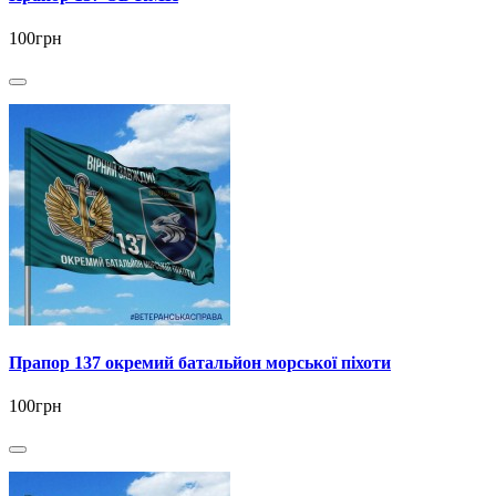
100грн
Прапор 137 окремий батальйон морської піхоти
100грн