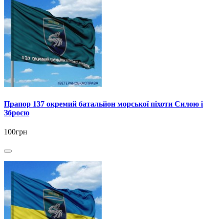
Прапор 137 окремий батальйон морської піхоти Силою і
Зброєю
100грн