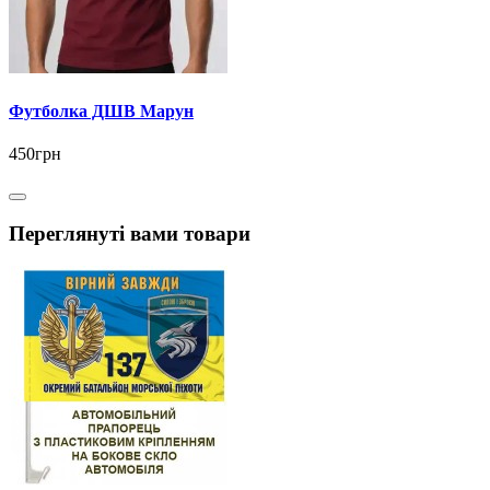
Футболка ДШВ Марун
450грн
Переглянуті вами товари