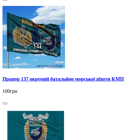
Прапор 137 окремий батальйон морської піхоти КМП
100грн