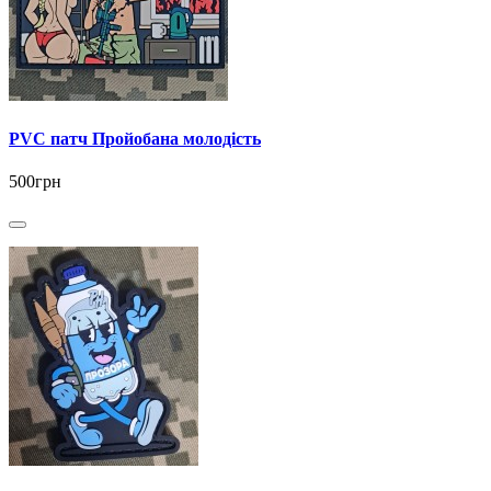
PVC патч Пройобана молодість
500грн