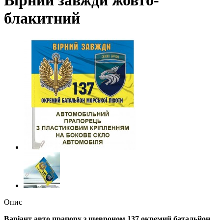
блакитний
Опис
Варіант авто прапору з шевроном 137 окремий батальйон