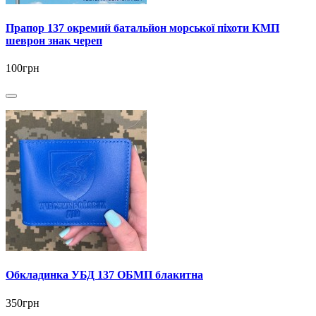
Прапор 137 окремий батальйон морської піхоти КМП
шеврон знак череп
100грн
Обкладинка УБД 137 ОБМП блакитна
350грн