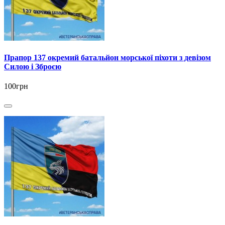
Прапор 137 окремий батальйон морської піхоти з девізом
Силою і Зброєю
100грн