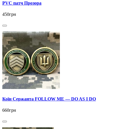
PVC патч Прозора
450грн
Коїн Сержанта FOLLOW ME — DO AS I DO
660грн