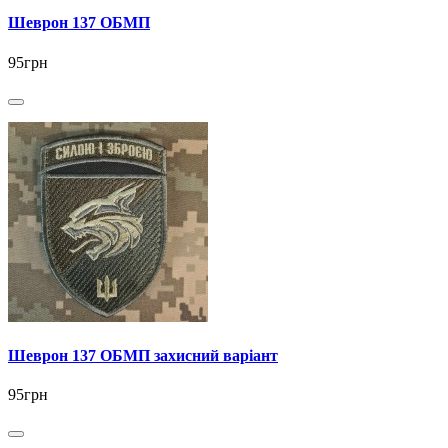
Шеврон 137 ОБМП
95грн
Шеврон 137 ОБМП захисний варіант
95грн