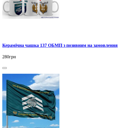
Керамічна чашка 137 ОБМП з позивним на замовлення
280грн