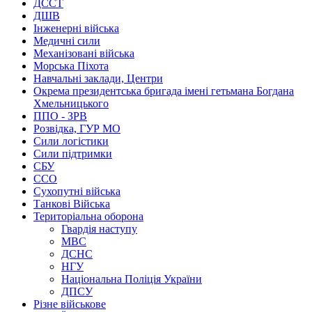
ДССТ
ДШВ
Інженерні війська
Медичні сили
Механізовані війська
Морська Піхота
Навчальні заклади, Центри
Окрема президентська бригада імені гетьмана Богдана
Хмельницького
ППО - ЗРВ
Розвідка, ГУР МО
Сили логістики
Сили підтримки
СБУ
ССО
Сухопутні війська
Танкові Війська
Територіальна оборона
Гвардія наступу
МВС
ДСНС
НГУ
Національна Поліція України
ДПСУ
Різне військове