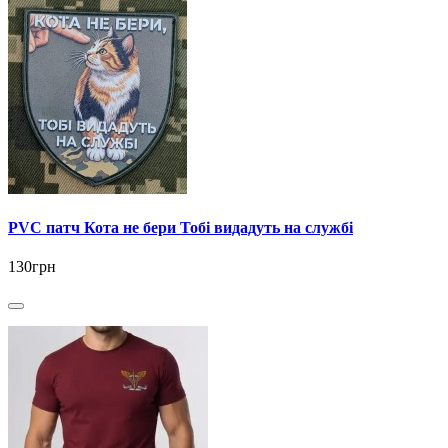
PVC патч Кота не бери Тобі видадуть на службі
130грн