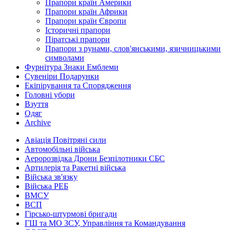
Прапори країн Америки
Прапори країн Африки
Прапори країн Європи
Історичні прапори
Піратські прапори
Прапори з рунами, слов'янськими, язичницькими
символами
Фурнітура Знаки Емблеми
Сувеніри Подарунки
Екіпірування та Спорядження
Головні убори
Взуття
Одяг
Archive
Авіація Повітряні сили
Автомобільні війська
Аеророзвідка Дрони Безпілотники СБС
Артилерія та Ракетні війська
Війська зв'язку
Війська РЕБ
ВМСУ
ВСП
Гірсько-штурмові бригади
ГШ та МО ЗСУ, Управління та Командування