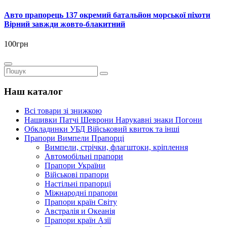
Авто прапорець 137 окремий батальйон морської піхоти
Вірний завжди жовто-блакитний
100грн
Наш каталог
Всі товари зі знижкою
Нашивки Патчі Шеврони Нарукавні знаки Погони
Обкладинки УБД Військовий квиток та інші
Прапори Вимпели Прапорці
Вимпели, стрічки, флагштоки, кріплення
Автомобільні прапори
Прапори України
Військові прапори
Настільні прапорці
Міжнародні прапори
Прапори країн Світу
Австралія и Океанія
Прапори країн Азії