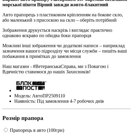
морської піхоти Вірний завжди жовто-блакитний
Авто прапорець з пластиковим кріпленням на бокове скло,
або маленький з присоскою на скло – оберіть потрібний
Зображення друкується наскрізь і виглядає практично
однаково яскраво по обидва боки прапорця
Можливі інші зображення чи додаткові написи – наприклад
зазначення вашого підрозділу чи місця служби – пишіть ваші
побажання в примітках до замовлення
Наш магазин - #ВетеранськаСправа, ми з Повагою і
Вдячністю ставимося до нашіх Захисників!
Модель: АвтоПР2509110
Наявність: Під замовлення 4-7 робочих днів
Розмір прапора
Прапорець в авто (100грн)