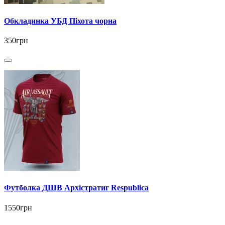
Обкладинка УБД Піхота чорна
350грн
Футболка ДШВ Архістратиг Respublica
1550грн