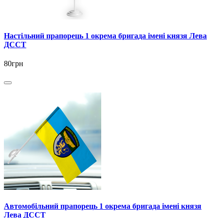
Настільний прапорець 1 окрема бригада імені князя Лева
ДССТ
80грн
Автомобільний прапорець 1 окрема бригада імені князя
Лева ДССТ