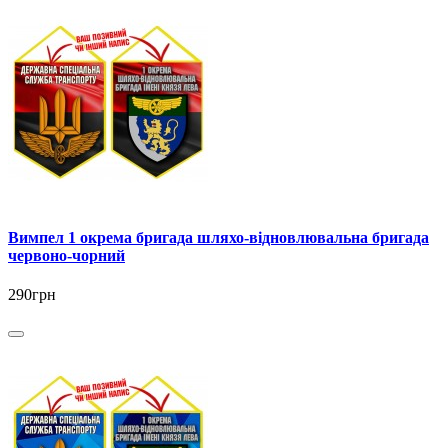
Вимпел 1 окрема бригада шляхо-відновлювальна бригада
червоно-чорний
290грн