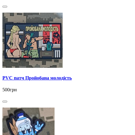
PVC патч Пройобана молодість
500грн