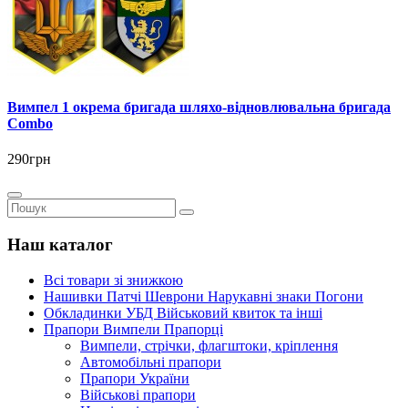
Вимпел 1 окрема бригада шляхо-відновлювальна бригада
Combo
290грн
Наш каталог
Всі товари зі знижкою
Нашивки Патчі Шеврони Нарукавні знаки Погони
Обкладинки УБД Військовий квиток та інші
Прапори Вимпели Прапорці
Вимпели, стрічки, флагштоки, кріплення
Автомобільні прапори
Прапори України
Військові прапори