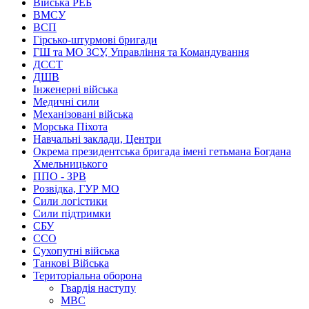
Війська РЕБ
ВМСУ
ВСП
Гірсько-штурмові бригади
ГШ та МО ЗСУ, Управління та Командування
ДССТ
ДШВ
Інженерні війська
Медичні сили
Механізовані війська
Морська Піхота
Навчальні заклади, Центри
Окрема президентська бригада імені гетьмана Богдана
Хмельницького
ППО - ЗРВ
Розвідка, ГУР МО
Сили логістики
Сили підтримки
СБУ
ССО
Сухопутні війська
Танкові Війська
Територіальна оборона
Гвардія наступу
МВС