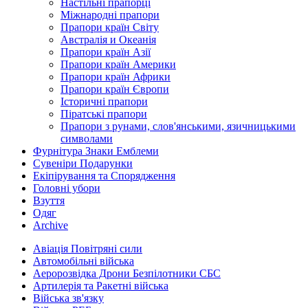
Настільні прапорці
Міжнародні прапори
Прапори країн Світу
Австралія и Океанія
Прапори країн Азії
Прапори країн Америки
Прапори країн Африки
Прапори країн Європи
Історичні прапори
Піратські прапори
Прапори з рунами, слов'янськими, язичницькими
символами
Фурнітура Знаки Емблеми
Сувеніри Подарунки
Екіпірування та Спорядження
Головні убори
Взуття
Одяг
Archive
Авіація Повітряні сили
Автомобільні війська
Аеророзвідка Дрони Безпілотники СБС
Артилерія та Ракетні війська
Війська зв'язку