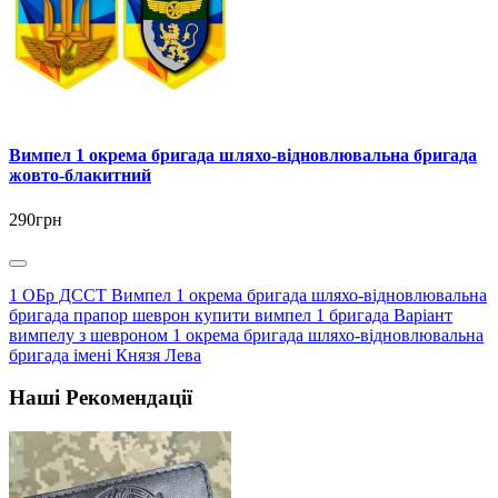
Вимпел 1 окрема бригада шляхо-відновлювальна бригада
жовто-блакитний
290грн
1 ОБр ДССТ Вимпел 1 окрема бригада шляхо-відновлювальна
бригада прапор шеврон купити вимпел 1 бригада Варіант
вимпелу з шевроном 1 окрема бригада шляхо-відновлювальна
бригада імені Князя Лева
Наші Рекомендації