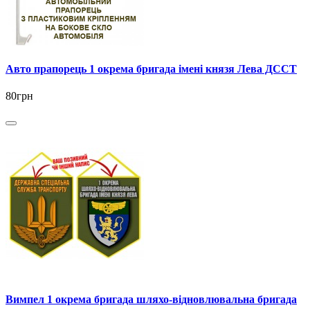
Авто прапорець 1 окрема бригада імені князя Лева ДССТ
80грн
Вимпел 1 окрема бригада шляхо-відновлювальна бригада