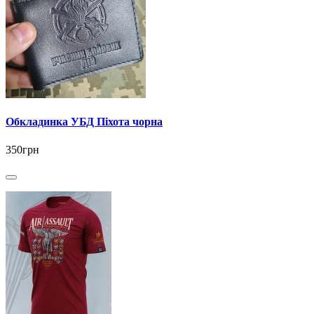
Обкладинка УБД Піхота чорна
350грн