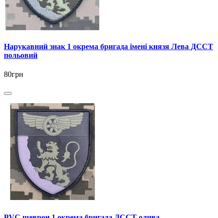
Нарукавний знак 1 окрема бригада імені князя Лева ДССТ
польовий
80грн
PVC шеврон 1 окрема бригада ДССТ олива