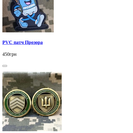
PVC патч Прозора
450грн