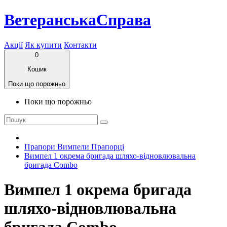
ВетеранськаСправа
Акції
Як купити
Контакти
0
Кошик
Поки що порожньо
Поки що порожньо
Прапори Вимпели Прапорці
Вимпел 1 окрема бригада шляхо-відновлювальна
бригада Combo
Вимпел 1 окрема бригада
шляхо-відновлювальна
бригада Combo