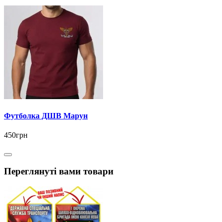
Футболка ДШВ Марун
450грн
Переглянуті вами товари