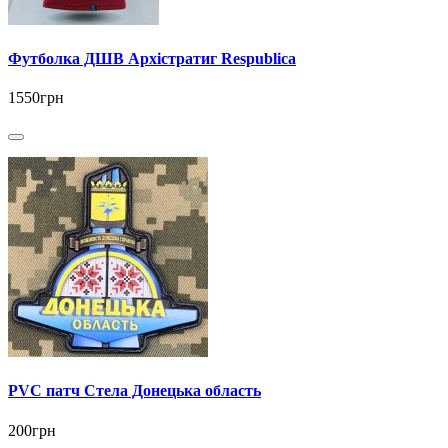
Футболка ДШВ Архістратиг Respublica
1550грн
PVC патч Стела Донецька область
200грн