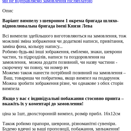
ми не відправляємо замовлення післяплатою
Опис
Варіант вимпелу з шевроном 1 окрема бригада шляхо-
відновлювальна бригада імені Князя Лева
Всі вимпели здебільшого виготовляються на замовлення, тож
можливі зміна зображення чи додаткові написи, привітання,
заміна фона, кольору напису...
Робимо будь-які інші зображення, емблеми, знаки, шеврони
частин, та підрозділів, написи та поздоровлення на
замовлення, можна додати позивний, чи назву частини -
скорочену чи повну, чи номер вч
Можемо також нанести потрібний позивний на замовлення –
Ваш, товариша чи побратима, якщо вимпел на подарунок
Можна зробити зображення різне, чи однакове з обох сторін
вимпела
Якщо у вас є індивідуальні побажання стосовно принта –
вкажіть їх у коментарі до замовлення!
ціна за 1шт, двохсторонній вимпел, розмір прибл. 16х12см
Також робимо прапори, шеврони, різноманітні сувеніри.
Будемо вдячні за ваші пропозиції, побажання, зауваження!