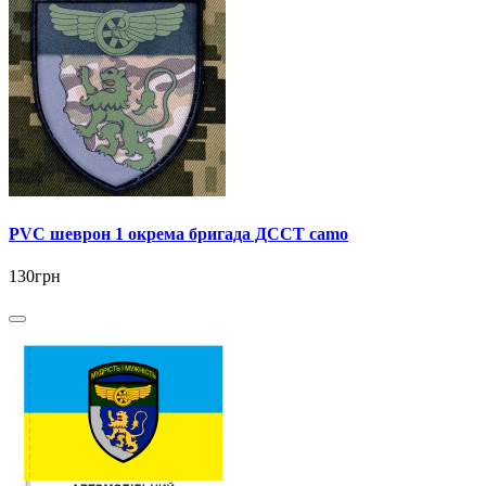
PVC шеврон 1 окрема бригада ДССТ camo
130грн