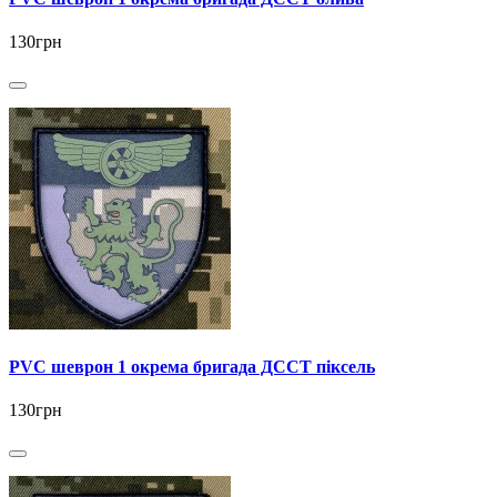
130грн
PVC шеврон 1 окрема бригада ДССТ піксель
130грн