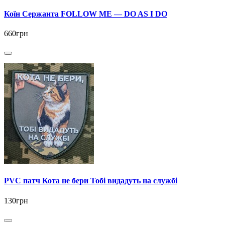
Коїн Сержанта FOLLOW ME — DO AS I DO
660грн
PVC патч Кота не бери Тобі видадуть на службі
130грн