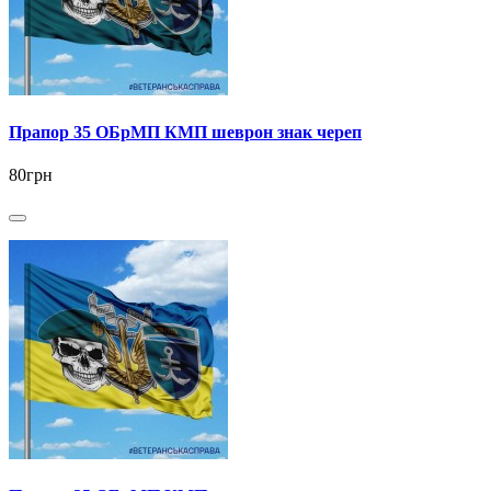
Прапор 35 ОБрМП КМП шеврон знак череп
80грн