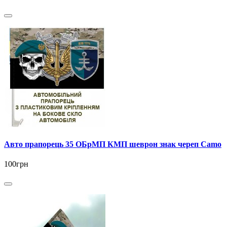
Авто прапорець 35 ОБрМП КМП шеврон знак череп Camo
100грн