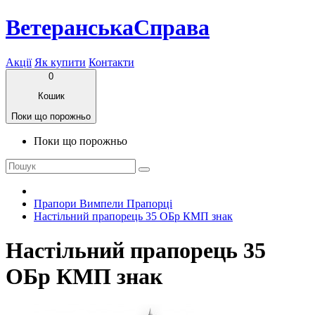
ВетеранськаСправа
Акції
Як купити
Контакти
0
Кошик
Поки що порожньо
Поки що порожньо
Прапори Вимпели Прапорці
Настільний прапорець 35 ОБр КМП знак
Настільний прапорець 35
ОБр КМП знак