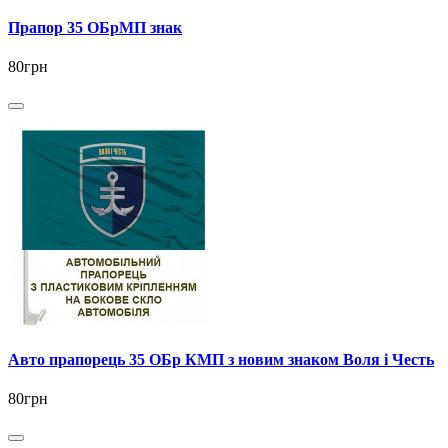
Прапор 35 ОБрМП знак
80грн
Авто прапорець 35 ОБр КМП з новим знаком Воля і Честь
80грн