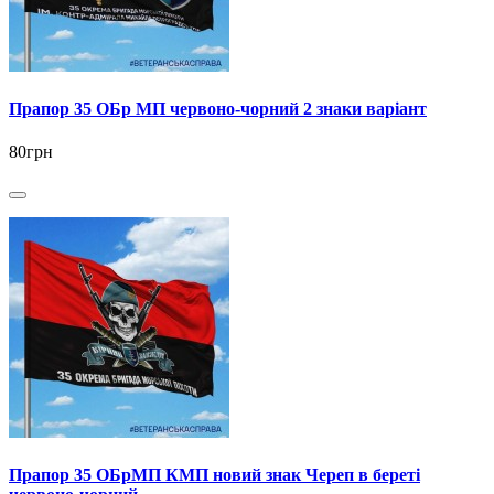
Прапор 35 ОБр МП червоно-чорний 2 знаки варіант
80грн
Прапор 35 ОБрМП КМП новий знак Череп в береті