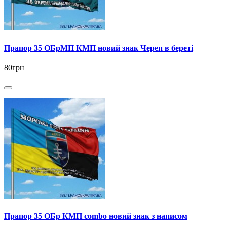
Прапор 35 ОБрМП КМП новий знак Череп в береті
80грн
Прапор 35 ОБр КМП combo новий знак з написом