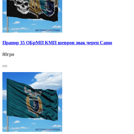
Прапор 35 ОБрМП КМП шеврон знак череп Camo
80грн