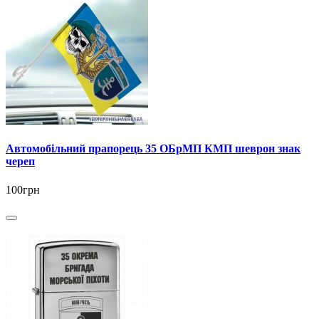
Автомобільний прапорець 35 ОБрМП КМП шеврон знак
череп
100грн