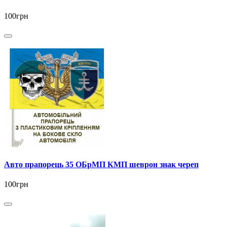
100грн
Авто прапорець 35 ОБрМП КМП шеврон знак череп
100грн