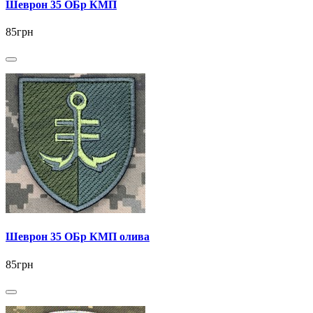
Шеврон 35 ОБр КМП
85грн
Шеврон 35 ОБр КМП олива
85грн