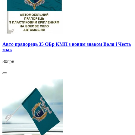
Авто прапорець 35 ОБр КМП з новим знаком Воля і Честь
знак
80грн