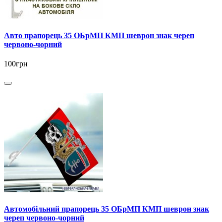
Авто прапорець 35 ОБрМП КМП шеврон знак череп
червоно-чорний
100грн
Автомобільний прапорець 35 ОБрМП КМП шеврон знак
череп червоно-чорний