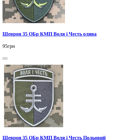
Шеврон 35 ОБр КМП Воля і Честь олива
95грн
Шеврон 35 ОБр КМП Воля і Честь Польовий