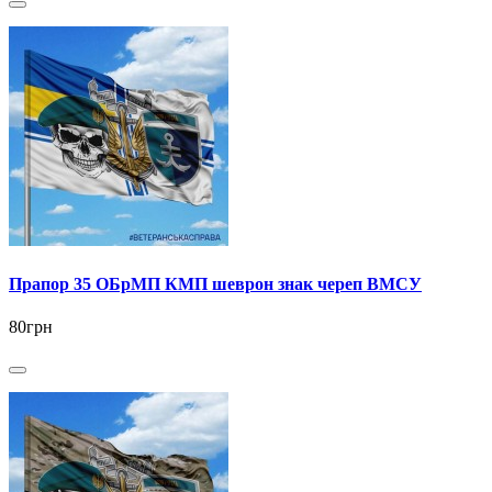
Прапор 35 ОБрМП КМП шеврон знак череп ВМСУ
80грн