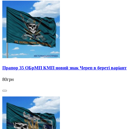
Прапор 35 ОБрМП КМП новий знак Череп в береті варіант
80грн