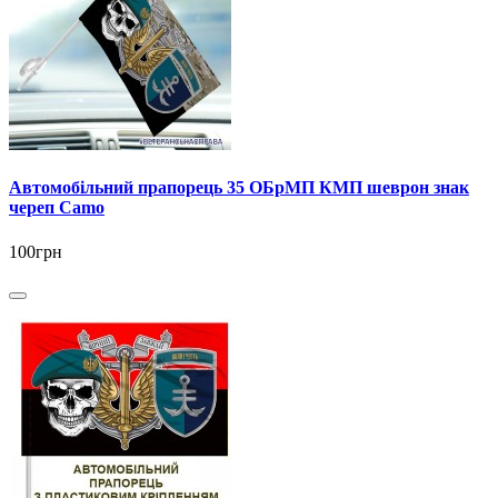
Автомобільний прапорець 35 ОБрМП КМП шеврон знак
череп Camo
100грн