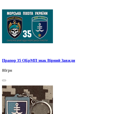
Прапор 35 ОБрМП знак Вірний Завжди
80грн