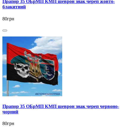
Прапор 35 ОБрМП КМП шеврон знак череп жовто-
блакитний
80грн
Прапор 35 ОБрМП КМП шеврон знак череп червоно-
чорний
80грн