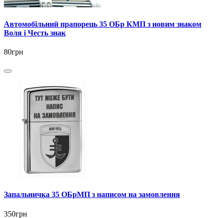
Автомобільний прапорець 35 ОБр КМП з новим знаком
Воля і Честь знак
80грн
Запальничка 35 ОБрМП з написом на замовлення
350грн