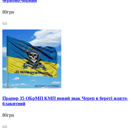
червоно-чорний
80грн
Прапор 35 ОБрМП КМП новий знак Череп в береті жовто-
блакитний
80грн