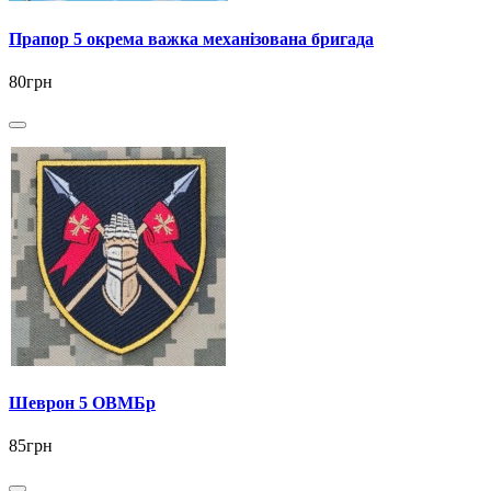
Прапор 5 окрема важка механізована бригада
80грн
Шеврон 5 ОВМБр
85грн