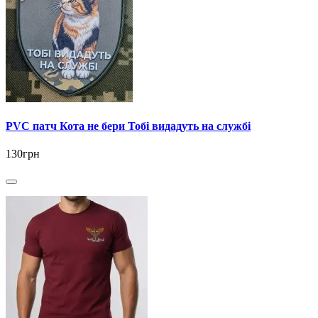
PVC патч Кота не бери Тобі видадуть на службі
130грн