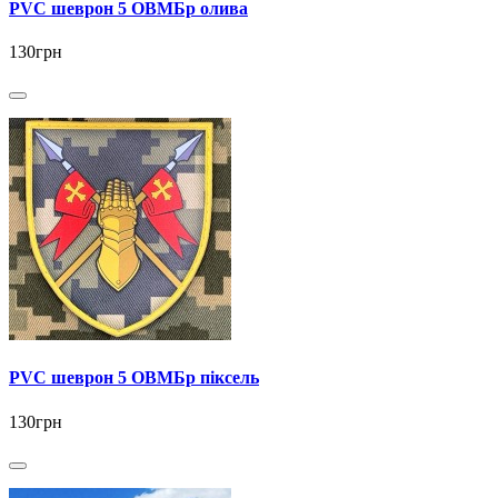
PVC шеврон 5 ОВМБр олива
130грн
PVC шеврон 5 ОВМБр піксель
130грн