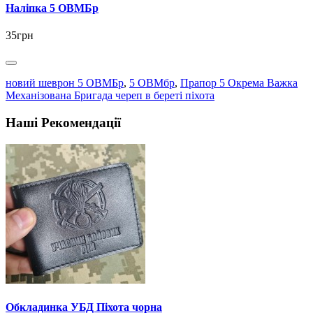
Наліпка 5 ОВМБр
35грн
новий шеврон 5 ОВМБр
,
5 ОВМбр
,
Прапор 5 Окрема Важка
Механізована Бригада череп в береті піхота
Наші Рекомендації
Обкладинка УБД Піхота чорна