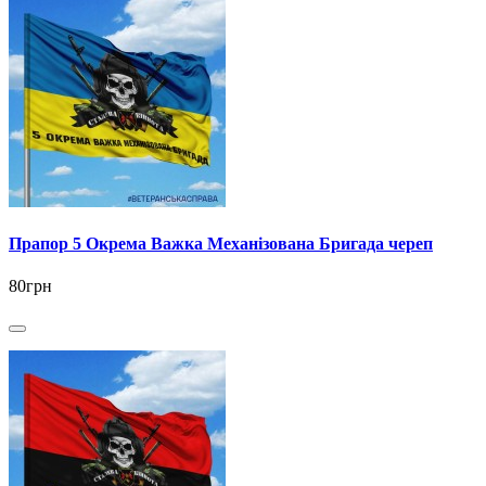
Прапор 5 Окрема Важка Механізована Бригада череп
80грн