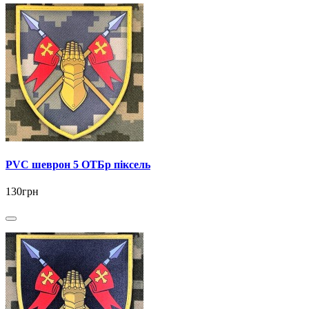
PVC шеврон 5 ОТБр піксель
130грн