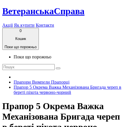
ВетеранськаСправа
Акції
Як купити
Контакти
0
Кошик
Поки що порожньо
Поки що порожньо
Прапори Вимпели Прапорці
Прапор 5 Окрема Важка Механізована Бригада череп в
береті піхота червоно-чорний
Прапор 5 Окрема Важка
Механізована Бригада череп
в береті піхота червоно-