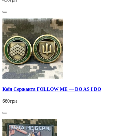
Коїн Сержанта FOLLOW ME — DO AS I DO
660грн