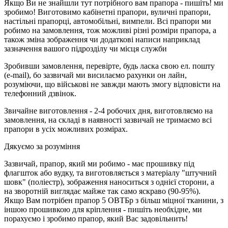
Якщо Ви не знайшли тут потрібного вам прапора - пишіть! ми
зробимо! Виготовимо кабінетні прапори, вуличні прапори,
настільні прапорці, автомобільні, вимпели. Всі прапори ми
робимо на замовлення, тож можливі різні розміри прапора, а
також зміна зображення чи додаткові написи наприклад
зазначення вашого підрозділу чи місця служби
Зробивши замовлення, перевірте, будь ласка свою ел. пошту
(e-mail), бо зазвичай ми висилаємо рахунки он лайн,
розуміючи, що військові не завжди мають змогу відповісти на
телефонний дзвінок.
Звичайне виготовлення - 2-4 робочих дня, виготовляємо на
замовлення, на складі в наявності зазвичай не тримаємо всі
прапори в усіх можливих розмірах.
Дякуємо за розуміння
Зазвичай, прапор, який ми робимо - має прошивку під
флагшток або вудку, та виготовляється з матеріалу "штучний
шовк" (поліестр), зображення наноситься з однієї сторони, а
на зворотній виглядає майже так само яскраво (90-95%).
Якщо Вам потрібен прапор 5 ОВТБр з більш міцної тканини, з
іншою прошивкою для кріплення - пишіть необхідне, ми
порахуємо і зробимо прапор, який Вас задовільнить!