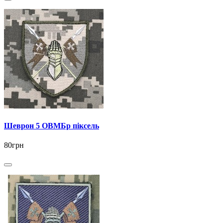
Шеврон 5 ОВМБр піксель
80грн