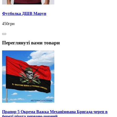
Футболка ДШВ Марун
450грн
Переглянуті вами товари
Прапор 5 Окрема Важка Механізована Бригада череп в
береті піхота червоно-чорний