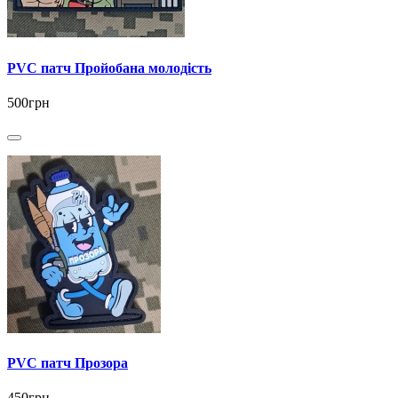
PVC патч Пройобана молодість
500грн
PVC патч Прозора
450грн