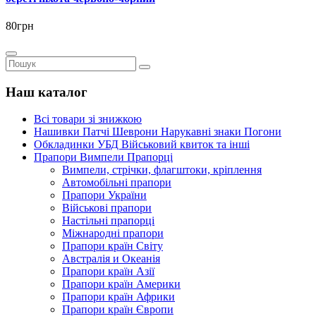
80грн
Наш каталог
Всі товари зі знижкою
Нашивки Патчі Шеврони Нарукавні знаки Погони
Обкладинки УБД Військовий квиток та інші
Прапори Вимпели Прапорці
Вимпели, стрічки, флагштоки, кріплення
Автомобільні прапори
Прапори України
Військові прапори
Настільні прапорці
Міжнародні прапори
Прапори країн Світу
Австралія и Океанія
Прапори країн Азії
Прапори країн Америки
Прапори країн Африки
Прапори країн Європи