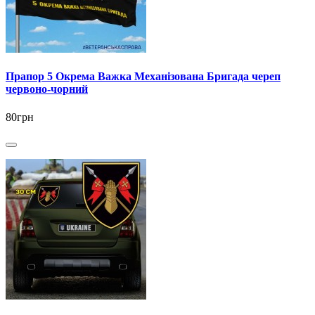
Прапор 5 Окрема Важка Механізована Бригада череп
червоно-чорний
80грн