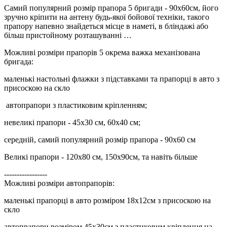
Самий популярний розмір прапора 5 бригади - 90х60см, його
зручно кріпити на антену будь-якої бойової техніки, такого
прапору напевно знайдеться місце в наметі, в бліндажі або
більш пристойному розташуванні …
Можливі розміри прапорів 5 окрема важка механізована
бригада:
маленькі настольні флажки з підставками та прапорці в авто з
присоскою на скло
автопрапори з пластиковим кріпленням;
невеликі прапори - 45х30 см, 60х40 см;
середній, самий популярний розмір прапора - 90х60 см
Великі прапори - 120х80 см, 150х90см, та навіть більше
-----------------
Можливі розміри автопрапорів:
маленькі прапорці в авто розміром 18х12см з присоскою на
скло
автопрапори розміром 45х30см з пластиковим кріплення на