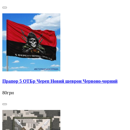
Прапор 5 ОТБр Череп Новий шеврон Червоно-чорний
80грн