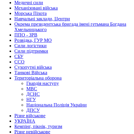
Медичні сили
Механізовані війська
Морська Піхота
Навчальні заклади, Центри
Окрема президентська бригада імені гетьмана Богдана
Хмельницького
ППО - ЗРВ
Розвідка, ГУР МО
Сили логістики
Сили підтримки
СБУ
ССО
Сухопутні війська
Танкові Війська
Територіальна оборона
Гвардія наступу
МВС
ДСНС
НГУ
Національна Поліція України
ДПСУ
Різне військове
УКРАЇНА
Кемпінг, пікнік, туризм
Різне невійськове