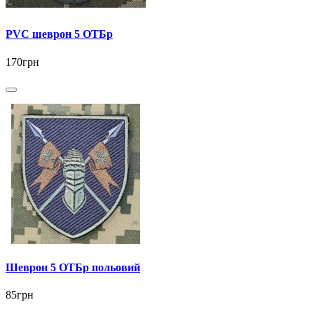
PVC шеврон 5 ОТБр
170грн
Шеврон 5 ОТБр польовий
85грн