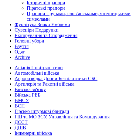
Історичні прапори
Піратські прапори
Прапори з рунами, слов'янськими, язичницькими
символами
Фурнітура Знаки Емблеми
Сувеніри Подарунки
Екіпірування та Спорядження
Головні убори
Взуття
Одяг
Archive
Авіація Повітряні сили
Автомобільні війська
Аеророзвідка Дрони Безпілотники СБС
Артилерія та Ракетні війська
Війська зв'язку
Війська РЕБ
ВМСУ
ВСП
Гірсько-штурмові бригади
ГШ та МО ЗСУ, Управління та Командування
ДССТ
ДШВ
Інженерні війська