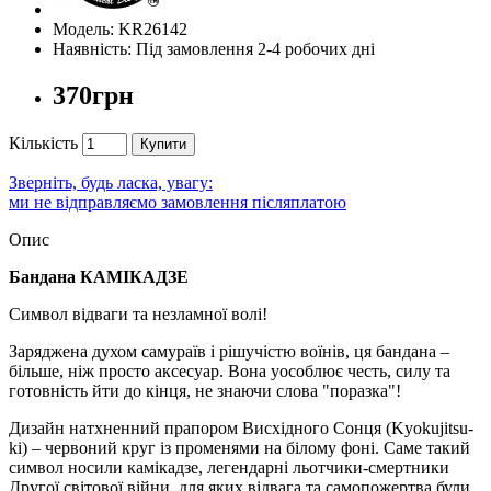
Модель: KR26142
Наявність: Під замовлення 2-4 робочих дні
370грн
Кількість
Купити
Зверніть, будь ласка, увагу:
ми не відправляємо замовлення післяплатою
Опис
Бандана КАМІКАДЗЕ
Символ відваги та незламної волі!
Заряджена духом самураїв і рішучістю воїнів, ця бандана –
більше, ніж просто аксесуар. Вона уособлює честь, силу та
готовність йти до кінця, не знаючи слова "поразка"!
Дизайн натхненний прапором Висхідного Сонця (Kyokujitsu-
ki) – червоний круг із променями на білому фоні. Саме такий
символ носили камікадзе, легендарні льотчики-смертники
Другої світової війни, для яких відвага та самопожертва були