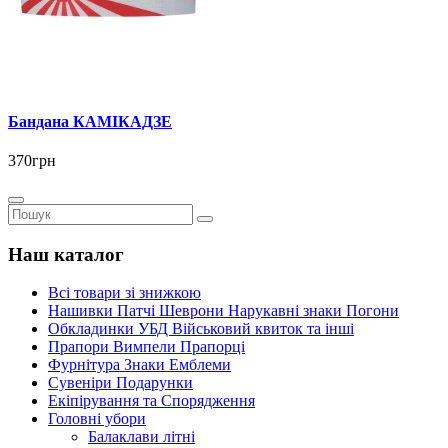
Бандана КАМІКАДЗЕ
370грн
Наш каталог
Всі товари зі знижкою
Нашивки Патчі Шеврони Нарукавні знаки Погони
Обкладинки УБД Військовий квиток та інші
Прапори Вимпели Прапорці
Фурнітура Знаки Емблеми
Сувеніри Подарунки
Екіпірування та Спорядження
Головні убори
Балаклави літні