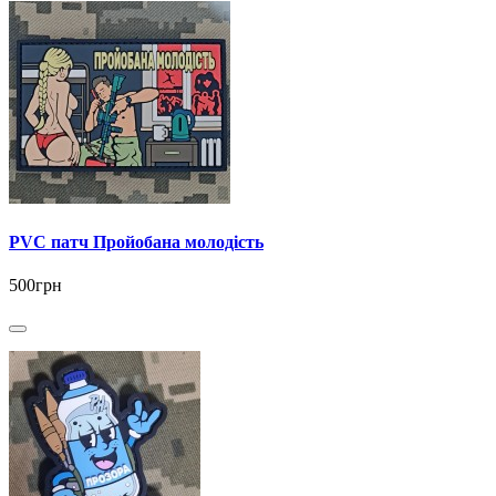
PVC патч Пройобана молодість
500грн