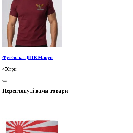
Футболка ДШВ Марун
450грн
Переглянуті вами товари