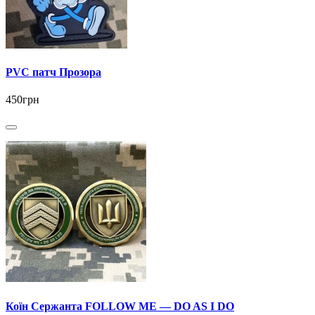
PVC патч Прозора
450грн
Коїн Сержанта FOLLOW ME — DO AS I DO