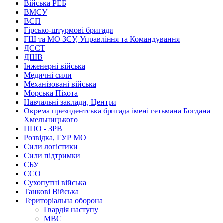
Війська РЕБ
ВМСУ
ВСП
Гірсько-штурмові бригади
ГШ та МО ЗСУ, Управління та Командування
ДССТ
ДШВ
Інженерні війська
Медичні сили
Механізовані війська
Морська Піхота
Навчальні заклади, Центри
Окрема президентська бригада імені гетьмана Богдана
Хмельницького
ППО - ЗРВ
Розвідка, ГУР МО
Сили логістики
Сили підтримки
СБУ
ССО
Сухопутні війська
Танкові Війська
Територіальна оборона
Гвардія наступу
МВС