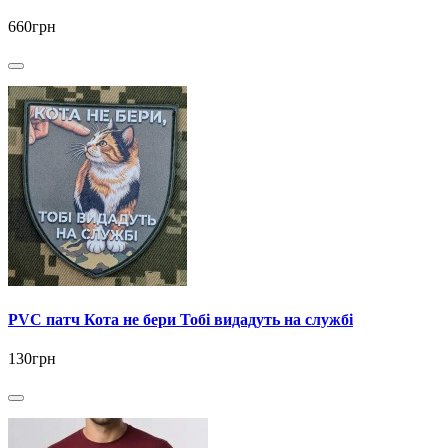
660грн
PVC патч Кота не бери Тобі видадуть на службі
130грн