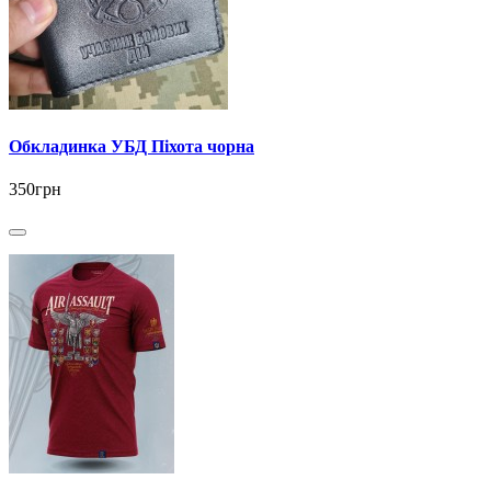
Обкладинка УБД Піхота чорна
350грн