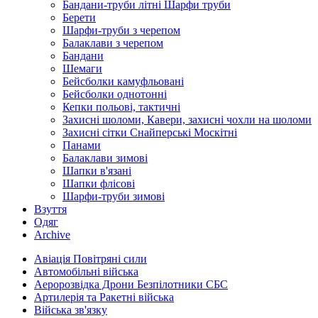
Бандани-труби літні Шарфи труби
Берети
Шарфи-труби з черепом
Балаклави з черепом
Бандани
Шемаги
Бейсболки камуфльовані
Бейсболки однотонні
Кепки польові, тактичні
Захисні шоломи, Кавери, захисні чохли на шоломи
Захисні сітки Снайперські Москітні
Панами
Балаклави зимові
Шапки в'язані
Шапки флісові
Шарфи-труби зимові
Взуття
Одяг
Archive
Авіація Повітряні сили
Автомобільні війська
Аеророзвідка Дрони Безпілотники СБС
Артилерія та Ракетні війська
Війська зв'язку