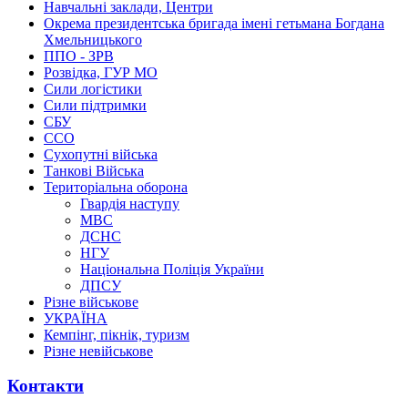
Навчальні заклади, Центри
Окрема президентська бригада імені гетьмана Богдана
Хмельницького
ППО - ЗРВ
Розвідка, ГУР МО
Сили логістики
Сили підтримки
СБУ
ССО
Сухопутні війська
Танкові Війська
Територіальна оборона
Гвардія наступу
МВС
ДСНС
НГУ
Національна Поліція України
ДПСУ
Різне військове
УКРАЇНА
Кемпінг, пікнік, туризм
Різне невійськове
Контакти