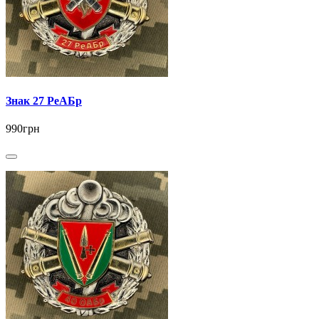
Знак 27 РеАБр
990грн