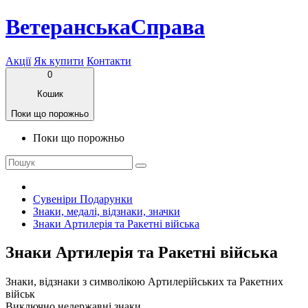
ВетеранськаСправа
Акції
Як купити
Контакти
0
Кошик
Поки що порожньо
Поки що порожньо
Сувеніри Подарунки
Знаки, медалі, відзнаки, значки
Знаки Артилерія та Ракетні війська
Знаки Артилерія та Ракетні війська
Знаки, відзнаки з символікою Артилерійських та Ракетних
військ
Виключно недержавні знаки