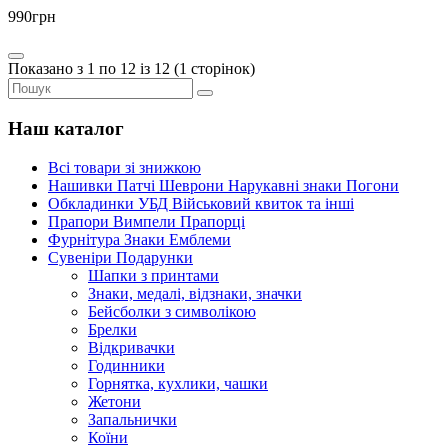
990грн
Показано з 1 по 12 із 12 (1 сторінок)
Наш каталог
Всі товари зі знижкою
Нашивки Патчі Шеврони Нарукавні знаки Погони
Обкладинки УБД Військовий квиток та інші
Прапори Вимпели Прапорці
Фурнітура Знаки Емблеми
Сувеніри Подарунки
Шапки з принтами
Знаки, медалі, відзнаки, значки
Бейсболки з символікою
Брелки
Відкривачки
Годинники
Горнятка, кухлики, чашки
Жетони
Запальнички
Коїни