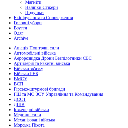
Магніти
Наліпки Стікери
Подушки
Екіпірування та Спорядження
Головні убори
Взуття
Одяг
Archive
Авіація Повітряні сили
Автомобільні війська
Аеророзвідка Дрони Безпілотники СБС
Артилерія та Ракетні війська
Війська зв'язку
Війська РЕБ
ВМСУ
ВСП
Гірсько-штурмові бригади
ГШ та МО ЗСУ, Управління та Командування
ДССТ
ДШВ
Інженерні війська
Медичні сили
Механізовані війська
Морська Піхота