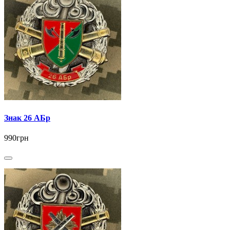
Знак 26 АБр
990грн